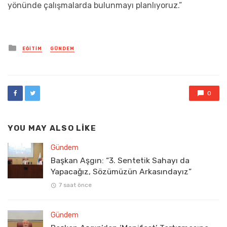
yönünde çalışmalarda bulunmayı planlıyoruz.”
Posted
EĞITIM
GÜNDEM
in
0
YOU MAY ALSO LIKE
Gündem
Başkan Aşgın: “3. Sentetik Sahayı da
Yapacağız, Sözümüzün Arkasındayız”
7 saat önce
Gündem