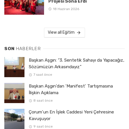
Projesi Sona Erdi
18 Haziran 2026
View all Eğitim
SON
HABERLER
Başkan Aşgın: “3. Sentetik Sahayı da Yapacağız,
Sözümüzün Arkasındayız”
7 saat önce
Başkan Aşgın’dan ‘Manifest’ Tartışmasına
İlişkin Açıklama
8 saat önce
Çorum’un En İşlek Caddesi Yeni Çehresine
Kavuşuyor
9 saat önce