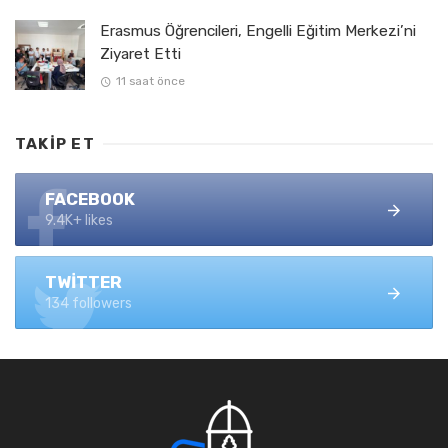
Erasmus Öğrencileri, Engelli Eğitim Merkezi’ni
Ziyaret Etti
11 saat önce
TAKIP ET
FACEBOOK
9.4K+ likes
TWITTER
134 followers