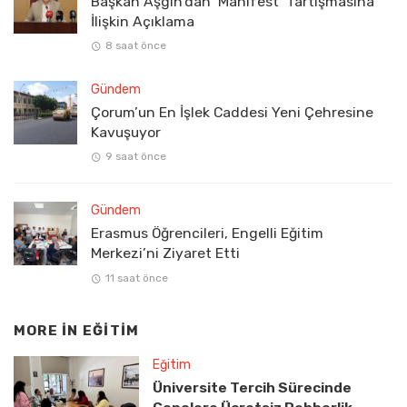
Başkan Aşgın’dan ‘Manifest’ Tartışmasına
İlişkin Açıklama
8 saat önce
Gündem
Çorum’un En İşlek Caddesi Yeni Çehresine
Kavuşuyor
9 saat önce
Gündem
Erasmus Öğrencileri, Engelli Eğitim
Merkezi’ni Ziyaret Etti
11 saat önce
MORE IN
EĞITIM
Eğitim
Üniversite Tercih Sürecinde