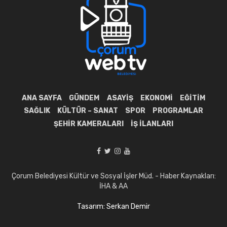
ANA SAYFA
GÜNDEM
ASAYIŞ
EKONOMI
EĞITIM
SAĞLIK
KÜLTÜR – SANAT
SPOR
PROGRAMLAR
ŞEHIR KAMERALARI
İŞ İLANLARI
Çorum Belediyesi Kültür ve Sosyal İşler Müd. - Haber Kaynakları:
İHA & AA
Tasarım: Serkan Demir