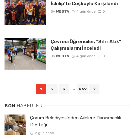
İskilip’te Coşkuyla Karşılandı
By
WEBTV
4 gün önce
0
Çevreci Öğrenciler, “Sıfır Atık”
Çalışmalarını İnceledi
By
WEBTV
4 gün önce
0
Posts
1
2
3
...
669
navigation
SON
HABERLER
Çorum Belediyesi’nden Ailelere Danışmanlık
Desteği
2 gün önce