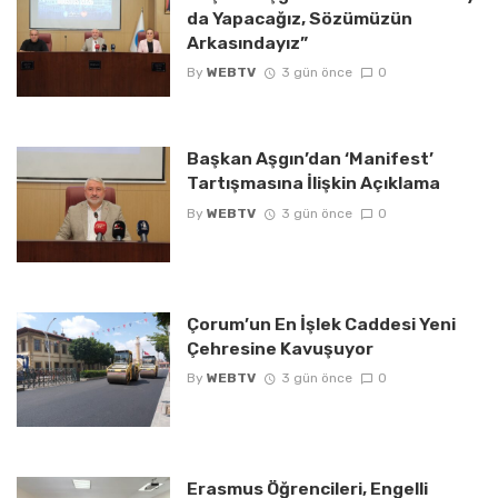
da Yapacağız, Sözümüzün
Arkasındayız”
By
WEBTV
3 gün önce
0
Başkan Aşgın’dan ‘Manifest’
Tartışmasına İlişkin Açıklama
By
WEBTV
3 gün önce
0
Çorum’un En İşlek Caddesi Yeni
Çehresine Kavuşuyor
By
WEBTV
3 gün önce
0
Erasmus Öğrencileri, Engelli