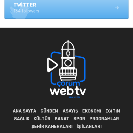
TWITTER
134 followers
ANA SAYFA
GÜNDEM
ASAYIŞ
EKONOMI
EĞITIM
SAĞLIK
KÜLTÜR – SANAT
SPOR
PROGRAMLAR
ŞEHIR KAMERALARI
İŞ İLANLARI