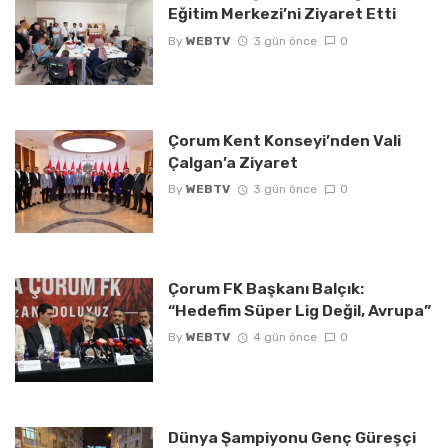
Eğitim Merkezi’ni Ziyaret Etti
By
WEBTV
3 gün önce
0
Çorum Kent Konseyi’nden Vali
Çalgan’a Ziyaret
By
WEBTV
3 gün önce
0
Çorum FK Başkanı Balçık:
“Hedefim Süper Lig Değil, Avrupa”
By
WEBTV
4 gün önce
0
Dünya Şampiyonu Genç Güreşçi