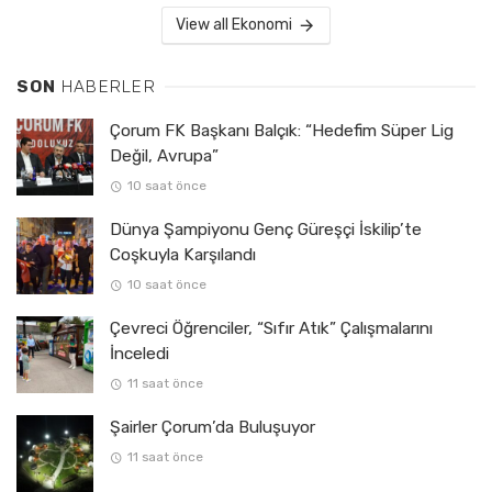
View all Ekonomi
SON
HABERLER
Çorum FK Başkanı Balçık: “Hedefim Süper Lig
Değil, Avrupa”
10 saat önce
Dünya Şampiyonu Genç Güreşçi İskilip’te
Coşkuyla Karşılandı
10 saat önce
Çevreci Öğrenciler, “Sıfır Atık” Çalışmalarını
İnceledi
11 saat önce
Şairler Çorum’da Buluşuyor
11 saat önce