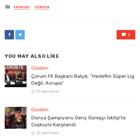
Posted
EKONOMI
GÜNDEM
in
0
YOU MAY ALSO LIKE
Gündem
Çorum FK Başkanı Balçık: “Hedefim Süper Lig
Değil, Avrupa”
10 saat önce
Gündem
Dünya Şampiyonu Genç Güreşçi İskilip’te
Coşkuyla Karşılandı
10 saat önce