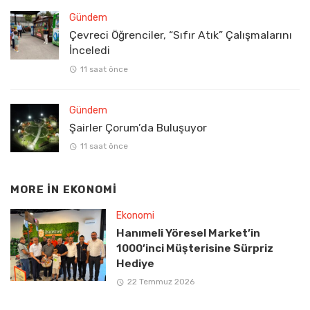
Gündem
Çevreci Öğrenciler, “Sıfır Atık” Çalışmalarını
İnceledi
11 saat önce
Gündem
Şairler Çorum’da Buluşuyor
11 saat önce
MORE IN
EKONOMI
Ekonomi
Hanımeli Yöresel Market’in
1000’inci Müşterisine Sürpriz
Hediye
22 Temmuz 2026