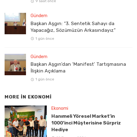
9 saat önce
Gündem
Başkan Aşgın: “3. Sentetik Sahayı da
Yapacağız, Sözümüzün Arkasındayız”
1 gün önce
Gündem
Başkan Aşgın’dan ‘Manifest’ Tartışmasına
İlişkin Açıklama
1 gün önce
MORE IN
EKONOMI
Ekonomi
Hanımeli Yöresel Market’in
1000’inci Müşterisine Sürpriz
Hediye