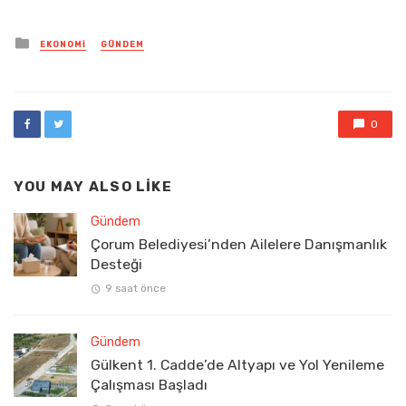
Posted
EKONOMI
GÜNDEM
in
0
YOU MAY ALSO LIKE
Gündem
Çorum Belediyesi’nden Ailelere Danışmanlık
Desteği
9 saat önce
Gündem
Gülkent 1. Cadde’de Altyapı ve Yol Yenileme
Çalışması Başladı