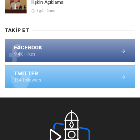
İlişkin Açıklama
1 gün önce
TAKIP ET
FACEBOOK
9.4K+ likes
TWITTER
134 followers