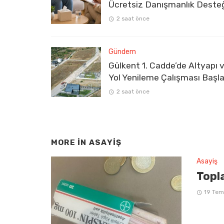
Ücretsiz Danışmanlık Deste
2 saat önce
Gündem
Gülkent 1. Cadde’de Altyapı 
Yol Yenileme Çalışması Başla
2 saat önce
MORE IN
ASAYIŞ
Asayiş
Topla
19 Te