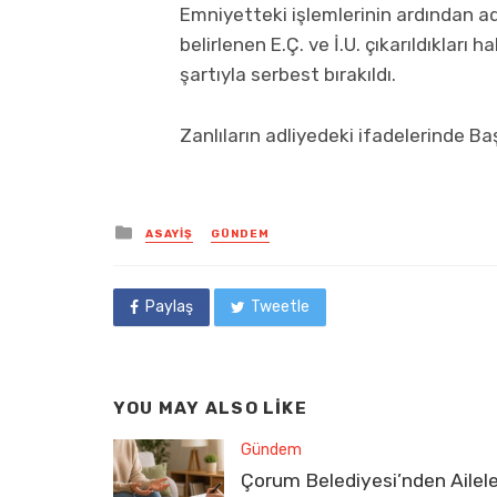
Emniyetteki işlemlerinin ardından ad
belirlenen E.Ç. ve İ.U. çıkarıldıkları h
şartıyla serbest bırakıldı.
Zanlıların adliyedeki ifadelerinde Baş
Posted
ASAYIŞ
GÜNDEM
in
Paylaş
Tweetle
YOU MAY ALSO LIKE
Gündem
Çorum Belediyesi’nden Ailel