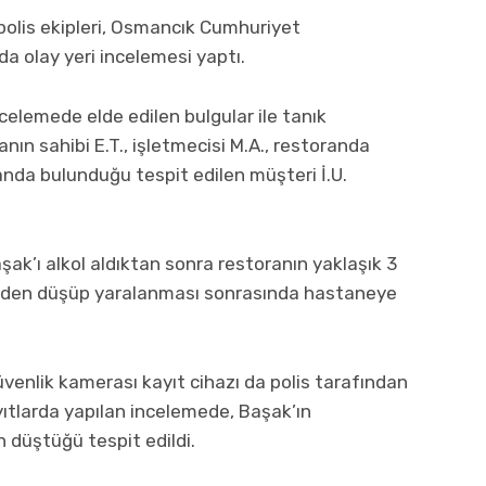
polis ekipleri, Osmancık Cumhuriyet
da olay yeri incelemesi yaptı.
celemede elde edilen bulgular ile tanık
anın sahibi E.T., işletmecisi M.A., restoranda
randa bulunduğu tespit edilen müşteri İ.U.
şak’ı alkol aldıktan sonra restoranın yaklaşık 3
inden düşüp yaralanması sonrasında hastaneye
üvenlik kamerası kayıt cihazı da polis tarafından
ayıtlarda yapılan incelemede, Başak’ın
 düştüğü tespit edildi.