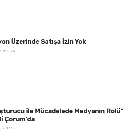
on Üzerinde Satışa İzin Yok
muz 2024
şturucu ile Mücadelede Medyanın Rolü”
li Çorum’da
muz 2024