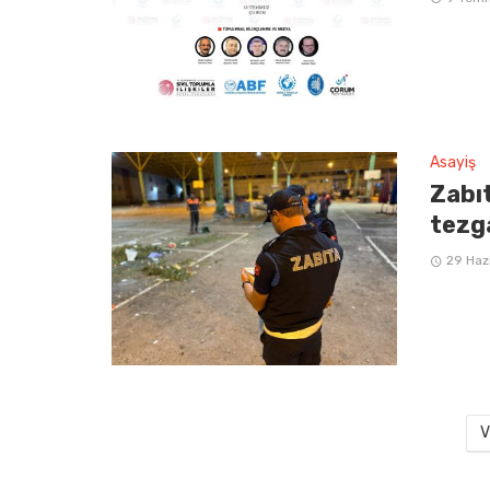
Asayiş
Zabı
tezg
29 Haz
V