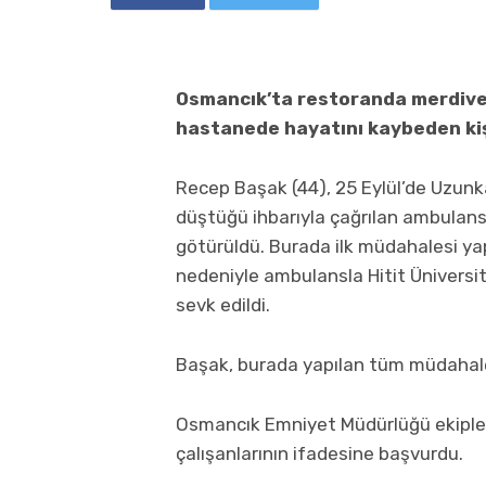
Osmancık’ta restoranda merdiven
hastanede hayatını kaybeden kişi
Recep Başak (44), 25 Eylül’de Uzun
düştüğü ihbarıyla çağrılan ambulans
götürüldü. Burada ilk müdahalesi ya
nedeniyle ambulansla Hitit Üniversi
sevk edildi.
Başak, burada yapılan tüm müdahale
Osmancık Emniyet Müdürlüğü ekipleri, 
çalışanlarının ifadesine başvurdu.