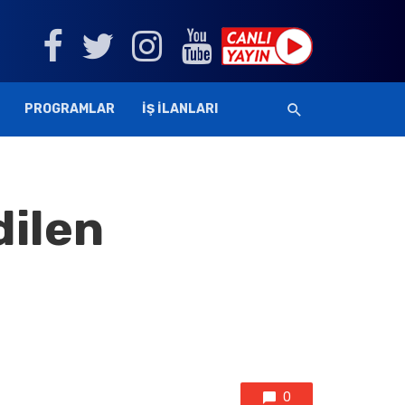
PROGRAMLAR
İŞ İLANLARI
dilen
0