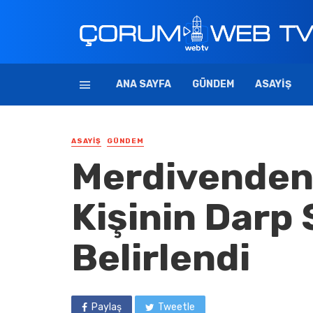
ANA SAYFA
GÜNDEM
ASAYIŞ
ASAYIŞ
GÜNDEM
Merdivenden 
Kişinin Darp
Belirlendi
Paylaş
Tweetle