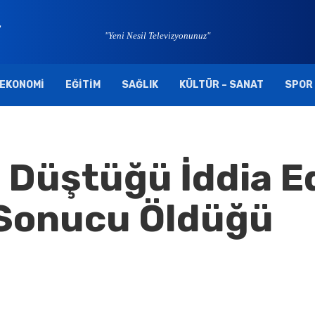
"Yeni Nesil Televizyonunuz"
EKONOMI
EĞITIM
SAĞLIK
KÜLTÜR – SANAT
SPOR
Düştüğü İddia E
 Sonucu Öldüğü