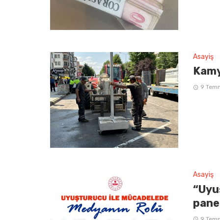
Asayiş
Kamy
9 Tem
Asayiş
“Uyu
pane
9 Tem