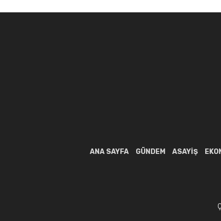
ANA SAYFA
GÜNDEM
ASAYIŞ
EKO
Ç