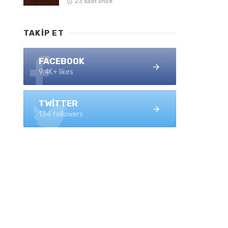
23 saat önce
TAKIP ET
FACEBOOK
9.4K+ likes
TWITTER
134 followers