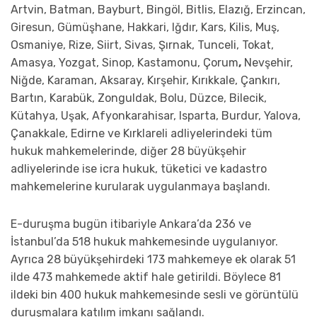
Artvin, Batman, Bayburt, Bingöl, Bitlis, Elazığ, Erzincan,
Giresun, Gümüşhane, Hakkari, Iğdır, Kars, Kilis, Muş,
Osmaniye, Rize, Siirt, Sivas, Şırnak, Tunceli, Tokat,
Amasya, Yozgat, Sinop, Kastamonu, Çorum
,
Nevşehir,
Niğde, Karaman, Aksaray, Kırşehir, Kırıkkale, Çankırı,
Bartın, Karabük, Zonguldak, Bolu, Düzce, Bilecik,
Kütahya, Uşak, Afyonkarahisar, Isparta, Burdur, Yalova,
Çanakkale, Edirne ve Kırklareli adliyelerindeki tüm
hukuk mahkemelerinde, diğer 28 büyükşehir
adliyelerinde ise icra hukuk, tüketici ve kadastro
mahkemelerine kurularak uygulanmaya başlandı.
E-duruşma bugün itibariyle Ankara’da 236 ve
İstanbul’da 518 hukuk mahkemesinde uygulanıyor.
Ayrıca 28 büyükşehirdeki 173 mahkemeye ek olarak 51
ilde 473 mahkemede aktif hale getirildi. Böylece 81
ildeki bin 400 hukuk mahkemesinde sesli ve görüntülü
duruşmalara katılım imkanı sağlandı.