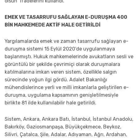
olsun” ifadelerini kullandı.
EMEK VE TASARRUFU SAĞLAYAN E-DURUŞMA 400
BİN MAHKEMEDE AKTİF HALE GETİRİLDİ
Yargılamalarda emek ve zaman tasarrufu sağlayan e-
duruşma sistemi 15 Eylül 2020’de uygulanmaya
başlanmıştı. Hukuk mahkemelerinde avukatların sesli ve
görüntülü bir şekilde çevrimiçi olarak duruşmalara
katılmalarına imkan veren sistem, özellikle salgın
sürecinde yoğun ilgi gördü. Adalet Bakanlığı
mühendislerince yerli ve milli imkanlarla geliştirilen e-
duruşma, uygulama kapsamının genişletilmesiyle
birlikte 81 ilde kullanılabilir hale getirildi.
Sistem, Ankara, Ankara Batı, İstanbul, İstanbul Anadolu,
Bakırköy, Gaziosmanpaşa, Büyükçekmece, Beykoz,
Silivri, Çatalca, Şile, Adalar, Adıyaman, Ağrı, Ardahan,