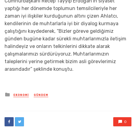
Cumhurbaşkanı Recep Tayyip Erdoğan’ın siyaset
yaptığı her dönemde toplumun temsilcileriyle her
zaman iyi ilişkiler kurduğunun altını çizen Ahlatcı,
kendilerinin de muhtarlarla iyi bir diyalog kurmaya
çalıştığını kaydederek, “Bizler göreve geldiğimiz
günden bugüne kadar sürekli muhtarlarımızla iletişim
halindeyiz ve onların telkinlerini dikkate alarak
çalışmalarımızı sürdürüyoruz. Muhtarlarımızın
taleplerini yerine getirmek bizim asli görevlerimiz
arasındadır” şeklinde konuştu.
Posted
EKONOMI
GÜNDEM
in
0