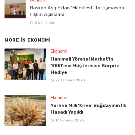
Gündem
Başkan Aşgın’dan ‘Manifest’ Tartışmasına
İlişkin Açıklama
2 gün önce
MORE IN
EKONOMI
Ekonomi
Hanımeli Yöresel Market’in
1000’inci Müşterisine Sürpriz
Hediye
22 Temmuz 2026
Ekonomi
Yerli ve Milli ‘Kirve’ Buğdayının İlk
Hasadı Yapıldı
17 Temmuz 2026