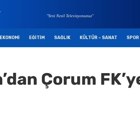
"Yeni Nesil Televizyonunuz"
EKONOMI
EĞITIM
SAĞLIK
KÜLTÜR – SANAT
SPOR
n’dan Çorum FK’y