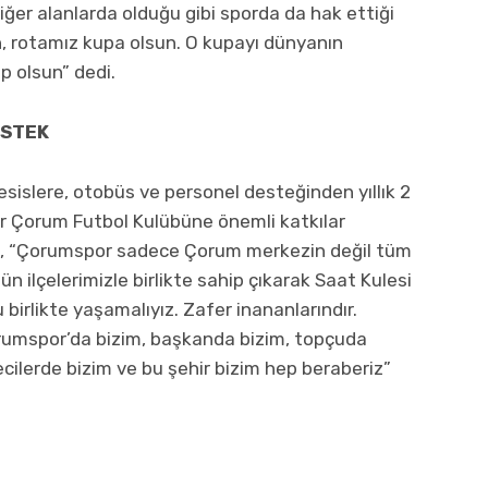
ğer alanlarda olduğu gibi sporda da hak ettiği
sun, rotamız kupa olsun. O kupayı dünyanın
 olsun” dedi.
ESTEK
islere, otobüs ve personel desteğinden yıllık 2
ar Çorum Futbol Kulübüne önemli katkılar
n, “Çorumspor sadece Çorum merkezin değil tüm
ün ilçelerimizle birlikte sahip çıkarak Saat Kulesi
rlikte yaşamalıyız. Zafer inananlarındır.
rumspor’da bizim, başkanda bizim, topçuda
cilerde bizim ve bu şehir bizim hep beraberiz”