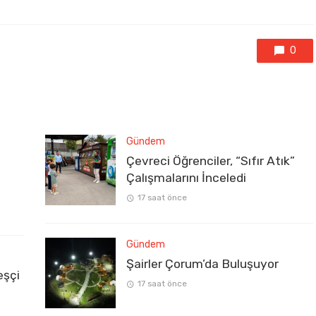
0
Gündem
Çevreci Öğrenciler, “Sıfır Atık”
Çalışmalarını İnceledi
17 saat önce
Gündem
Şairler Çorum’da Buluşuyor
eşçi
17 saat önce