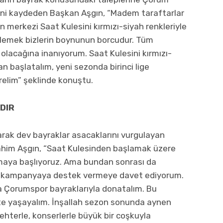
rini kaydeden Başkan Aşgın, “Madem taraftarlar
n merkezi Saat Kulesini kırmızı-siyah renkleriyle
lemek bizlerin boynunun borcudur. Tüm
olacağına inanıyorum. Saat Kulesini kırmızı-
n başlatalım, yeni sezonda birinci lige
elim” şeklinde konuştu.
DIR
larak dev bayraklar asacaklarını vurgulayan
rahim Aşgın, “Saat Kulesinden başlamak üzere
atmaya başlıyoruz. Ama bundan sonrası da
bu kampanyaya destek vermeye davet ediyorum.
 Çorumspor bayraklarıyla donatalım. Bu
kte yaşayalım. İnşallah sezon sonunda aynen
hterle, konserlerle büyük bir coşkuyla