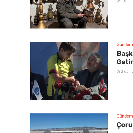
2 gün 
Gündem
Başka
Getir
2 gün 
Gündem
Çorum