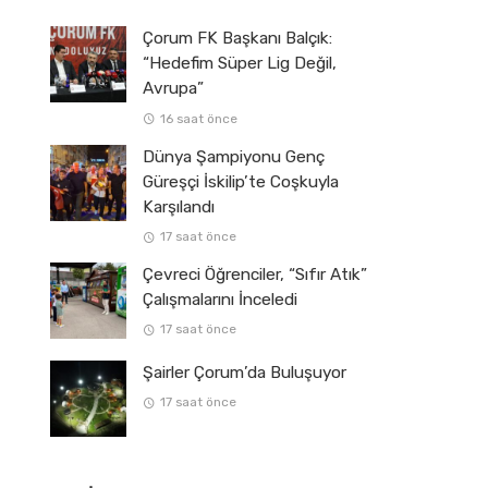
Çorum FK Başkanı Balçık:
“Hedefim Süper Lig Değil,
Avrupa”
16 saat önce
Dünya Şampiyonu Genç
Güreşçi İskilip’te Coşkuyla
Karşılandı
17 saat önce
Çevreci Öğrenciler, “Sıfır Atık”
Çalışmalarını İnceledi
17 saat önce
Şairler Çorum’da Buluşuyor
17 saat önce