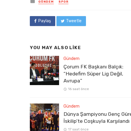
Posted
GÜNDEM
SPOR
in
Paylaş
Tweetle
YOU MAY ALSO LIKE
Gündem
Çorum FK Başkanı Balçık:
“Hedefim Süper Lig Değil,
Avrupa”
16 saat önce
Gündem
Dünya Şampiyonu Genç Gür
İskilip’te Coşkuyla Karşılandı
17 saat önce