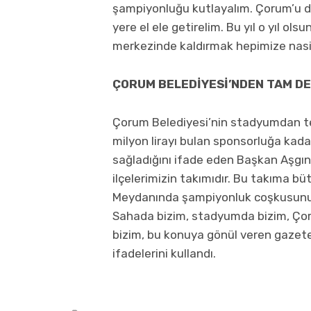
şampiyonluğu kutlayalım. Çorum’u di
yere el ele getirelim. Bu yıl o yıl ol
merkezinde kaldırmak hepimize nasip
ÇORUM BELEDİYESİ’NDEN TAM D
Çorum Belediyesi’nin stadyumdan tes
milyon lirayı bulan sponsorluğa kad
sağladığını ifade eden Başkan Aşgı
ilçelerimizin takımıdır. Bu takıma büt
Meydanında şampiyonluk coşkusunu bi
Sahada bizim, stadyumda bizim, Ço
bizim, bu konuya gönül veren gazete
ifadelerini kullandı.