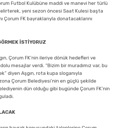
orum Futbol Kulübüne maddi ve manevi her türlü
elirterek, yeni sezon öncesi Saat Kulesi başta
nı Çorum FK bayraklarıyla donatacaklarını
 GÖRMEK İSTİYORUZ
gın, Çorum FK’nin ileriye dönük hedefleri ve
dolu mesajlar verdi. “Bizim bir muradımız var, bu
mek” diyen Aşgın, rota kupa sloganıyla
zona Çorum Belediyesi’nin en güçlü şekilde
elediyenin dün olduğu gibi bugünde Çorum FK’nin
uladı.
ILACAK
rların bayrak konusundaki taleplerine Çorum