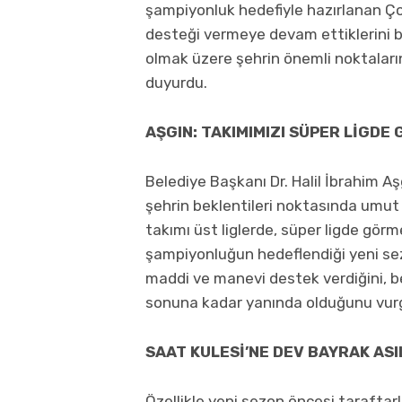
şampiyonluk hedefiyle hazırlanan Ç
desteği vermeye devam ettiklerini b
olmak üzere şehrin önemli noktaları
duyurdu.
AŞGIN: TAKIMIMIZI SÜPER LİGDE
Belediye Başkanı Dr. Halil İbrahim Aş
şehrin beklentileri noktasında umut 
takımı üst liglerde, süper ligde gör
şampiyonluğun hedeflendiği yeni se
maddi ve manevi destek verdiğini, b
sonuna kadar yanında olduğunu vurg
SAAT KULESİ’NE DEV BAYRAK AS
Özellikle yeni sezon öncesi tarafta