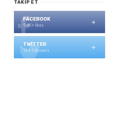
TAKIP ET
FACEBOOK
9.4K+ likes
TWITTER
134 followers