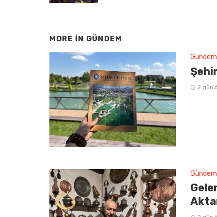
MORE IN
GÜNDEM
Gündem
Şehir
2 gün 
Gündem
Gelen
Aktar