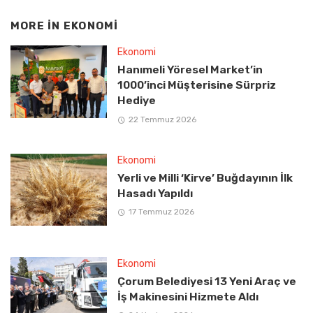
MORE IN
EKONOMI
Ekonomi
Hanımeli Yöresel Market’in
1000’inci Müşterisine Sürpriz
Hediye
22 Temmuz 2026
Ekonomi
Yerli ve Milli ‘Kirve’ Buğdayının İlk
Hasadı Yapıldı
17 Temmuz 2026
Ekonomi
Çorum Belediyesi 13 Yeni Araç ve
İş Makinesini Hizmete Aldı