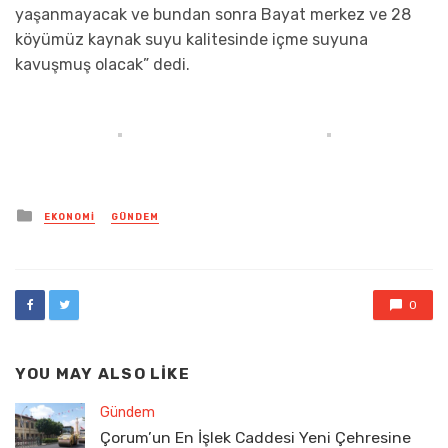
yaşanmayacak ve bundan sonra Bayat merkez ve 28
köyümüz kaynak suyu kalitesinde içme suyuna
kavuşmuş olacak” dedi.
Posted
EKONOMI
GÜNDEM
in
0
YOU MAY ALSO LIKE
Gündem
Çorum’un En İşlek Caddesi Yeni Çehresine