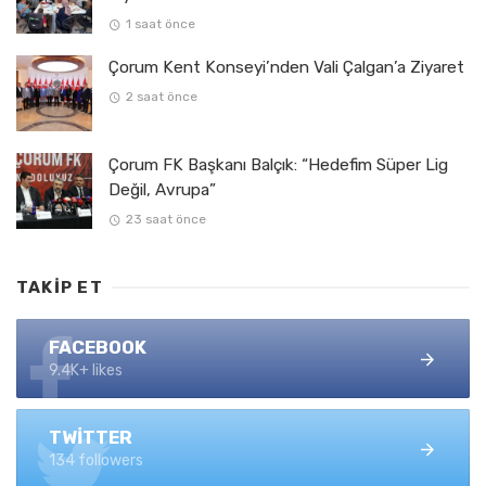
1 saat önce
Çorum Kent Konseyi’nden Vali Çalgan’a Ziyaret
2 saat önce
Çorum FK Başkanı Balçık: “Hedefim Süper Lig
Değil, Avrupa”
23 saat önce
TAKIP ET
FACEBOOK
9.4K+ likes
TWITTER
134 followers