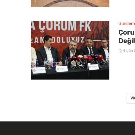
Gündem
Çoru
Deği
4 gün 
Vi