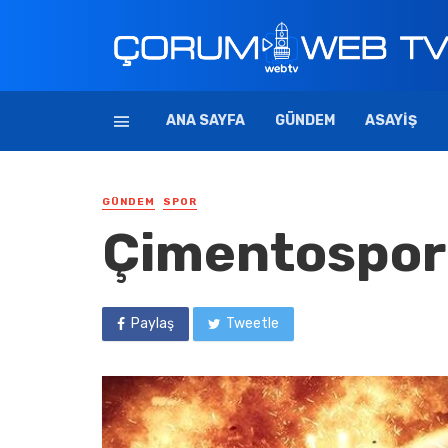
ANA SAYFA
GÜNDEM
ASAYIŞ
GÜNDEM
SPOR
Çimentospor
Paylaş
Tweetle