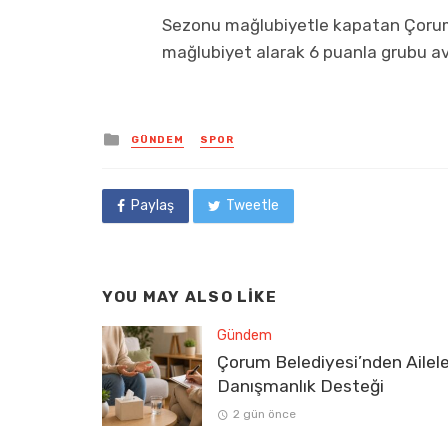
Sezonu mağlubiyetle kapatan Çorum
mağlubiyet alarak 6 puanla grubu ave
Posted
GÜNDEM
SPOR
in
Paylaş
Tweetle
YOU MAY ALSO LIKE
Gündem
Çorum Belediyesi’nden Ailel
Danışmanlık Desteği
2 gün önce