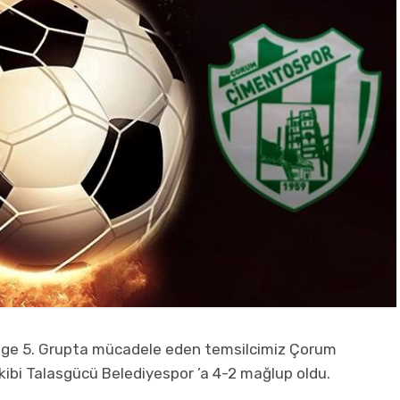
ölge 5. Grupta mücadele eden temsilcimiz Çorum
ibi Talasgücü Belediyespor ’a 4-2 mağlup oldu.