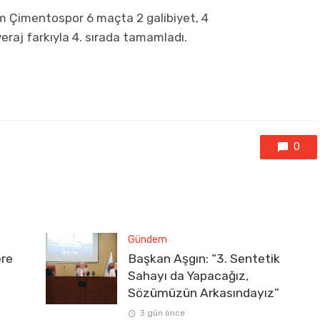
 Çimentospor 6 maçta 2 galibiyet, 4
raj farkıyla 4. sırada tamamladı.
0
Gündem
ere
Başkan Aşgın: “3. Sentetik
Sahayı da Yapacağız,
Sözümüzün Arkasındayız”
3 gün önce