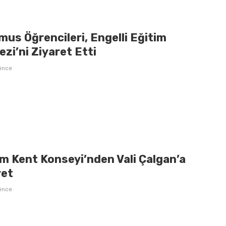
us Öğrencileri, Engelli Eğitim
zi’ni Ziyaret Etti
önce
m Kent Konseyi’nden Vali Çalgan’a
ret
önce