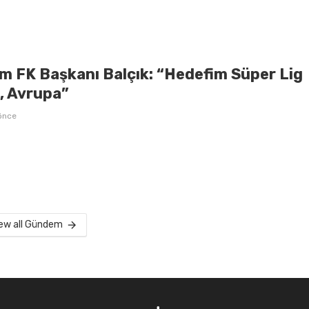
m FK Başkanı Balçık: “Hedefim Süper Lig
l, Avrupa”
önce
ew all Gündem