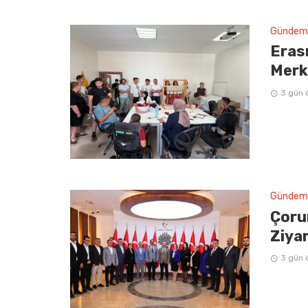
Gündem
Erasm
Merke
3 gün 
Gündem
Çoru
Ziya
3 gün 