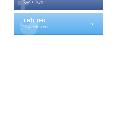
9.4K+ likes
TWITTER
134 followers