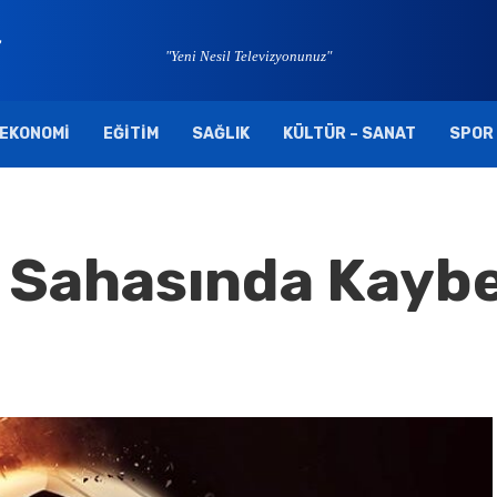
"Yeni Nesil Televizyonunuz"
EKONOMI
EĞITIM
SAĞLIK
KÜLTÜR – SANAT
SPOR
 Sahasında Kaybe