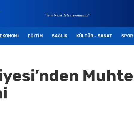
"Yeni Nesil Televizyonunuz"
EKONOMI
EĞITIM
SAĞLIK
KÜLTÜR – SANAT
SPOR
iyesi’nden Muht
i