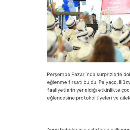
Perşembe Pazarı’nda sürprizlerle do
eğlenme fırsatı buldu. Palyaço, illüz
faaliyetlerin yer aldığı etkinlikte ç
eğlencesine protokol üyeleri ve ailele
Anne babalar için evlatlarının ilk mü