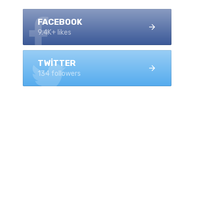
FACEBOOK
9.4K+ likes
TWITTER
134 followers