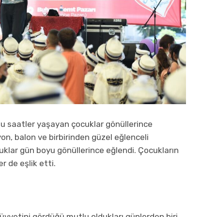
lu saatler yaşayan çocuklar gönüllerince
yon, balon ve birbirinden güzel eğlenceli
ocuklar gün boyu gönüllerince eğlendi. Çocukların
r de eşlik etti.
rüvvetini gördüğü mutlu oldukları günlerden biri