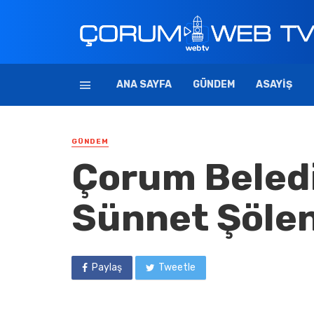
ANA SAYFA
GÜNDEM
ASAYIŞ
GÜNDEM
Çorum Beled
Sünnet Şölen
Paylaş
Tweetle