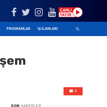
PROGRAMLAR
İŞ İLANLARI
eşem
0
SON
HABERLER