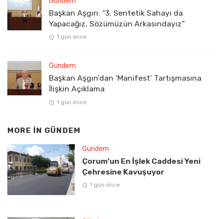
Gündem
Başkan Aşgın: “3. Sentetik Sahayı da
Yapacağız, Sözümüzün Arkasındayız”
1 gün önce
Gündem
Başkan Aşgın’dan ‘Manifest’ Tartışmasına
İlişkin Açıklama
1 gün önce
MORE IN
GÜNDEM
Gündem
Çorum’un En İşlek Caddesi Yeni
Çehresine Kavuşuyor
1 gün önce