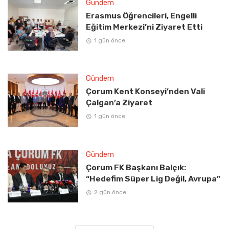
Gündem
Erasmus Öğrencileri, Engelli
Eğitim Merkezi’ni Ziyaret Etti
1 gün önce
Gündem
Çorum Kent Konseyi’nden Vali
Çalgan’a Ziyaret
1 gün önce
Gündem
Çorum FK Başkanı Balçık:
“Hedefim Süper Lig Değil, Avrupa”
2 gün önce