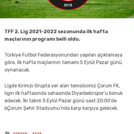
TFF 2. Lig 2021-2022 sezonunda ilk hafta
maçlarının programı belli oldu.
Türkiye Futbol Federasyonundan yapılan açıklamaya
göre, ilk hafta maçlarının tamamı 5 Eylül Pazar günü
oynanacak.
Ligde Kırmızı Grupta yer alan temsilcimiz Çorum FK,
ligin ilk haftasında sahasında Diyarbekirspor’u konuk
edecek. İki takım 5 Eylül Pazar günü saat 20:00’de
bÇorum Şehir Stadyumu’nda karşı karşıya gelecek.
Posted
GÜNDEM
SPOR