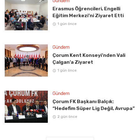
Gündem
Erasmus Öğrencileri, Engelli
Eğitim Merkezi’ni Ziyaret Etti
1 gün önce
Gündem
Çorum Kent Konseyi’nden Vali
Çalgan’a Ziyaret
1 gün önce
Gündem
Çorum FK Başkanı Balçık:
“Hedefim Süper Lig Değil, Avrupa”
2 gün önce