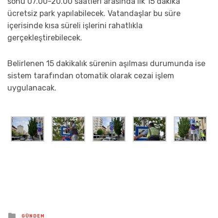
sonu 07.00-20.00 saatleri arasında ilk 15 dakika
ücretsiz park yapılabilecek. Vatandaşlar bu süre
içerisinde kısa süreli işlerini rahatlıkla
gerçekleştirebilecek.
Belirlenen 15 dakikalık sürenin aşılması durumunda ise
sistem tarafından otomatik olarak cezai işlem
uygulanacak.
Posted
GÜNDEM