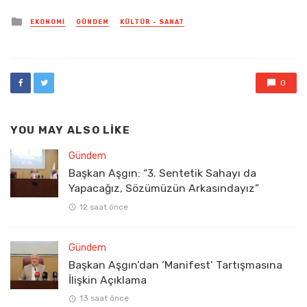
Posted
EKONOMI
GÜNDEM
KÜLTÜR - SANAT
in
0
YOU MAY ALSO LIKE
Gündem
Başkan Aşgın: “3. Sentetik Sahayı da
Yapacağız, Sözümüzün Arkasındayız”
12 saat önce
Gündem
Başkan Aşgın’dan ‘Manifest’ Tartışmasına
İlişkin Açıklama
13 saat önce