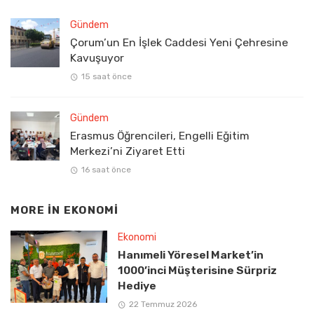
Gündem
Çorum’un En İşlek Caddesi Yeni Çehresine
Kavuşuyor
15 saat önce
Gündem
Erasmus Öğrencileri, Engelli Eğitim
Merkezi’ni Ziyaret Etti
16 saat önce
MORE IN
EKONOMI
Ekonomi
Hanımeli Yöresel Market’in
1000’inci Müşterisine Sürpriz
Hediye
22 Temmuz 2026