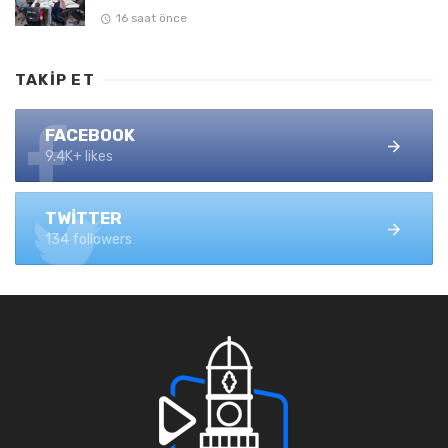
16 saat önce
TAKIP ET
FACEBOOK
9.4K+ likes
TWITTER
134 followers