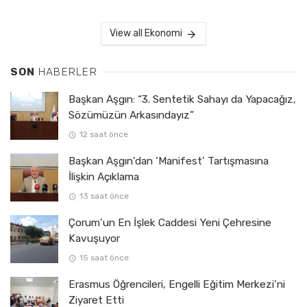
View all Ekonomi
SON
HABERLER
Başkan Aşgın: “3. Sentetik Sahayı da Yapacağız,
Sözümüzün Arkasındayız”
12 saat önce
Başkan Aşgın’dan ‘Manifest’ Tartışmasına
İlişkin Açıklama
13 saat önce
Çorum’un En İşlek Caddesi Yeni Çehresine
Kavuşuyor
15 saat önce
Erasmus Öğrencileri, Engelli Eğitim Merkezi’ni
Ziyaret Etti