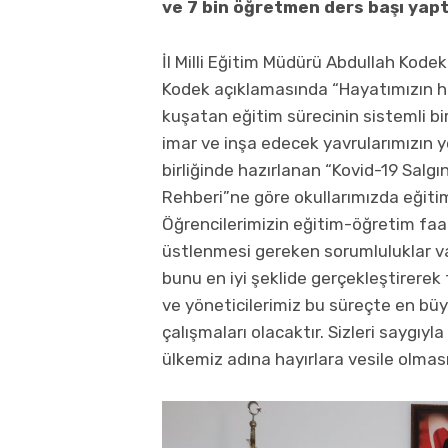
ve 7 bin öğretmen ders başı yapt
İl Milli Eğitim Müdürü Abdullah Kodek 
Kodek açıklamasında “Hayatımızın h
kuşatan eğitim sürecinin sistemli bi
imar ve inşa edecek yavrularımızın yet
birliğinde hazırlanan “Kovid-19 Salg
Rehberi”ne göre okullarımızda eğitim
Öğrencilerimizin eğitim-öğretim faa
üstlenmesi gereken sorumluluklar var
bunu en iyi şeklide gerçekleştirerek
ve yöneticilerimiz bu süreçte en büyü
çalışmaları olacaktır. Sizleri saygıyl
ülkemiz adına hayırlara vesile olması