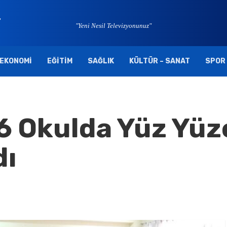
"Yeni Nesil Televizyonunuz"
EKONOMI
EĞITIM
SAĞLIK
KÜLTÜR – SANAT
SPOR
6 Okulda Yüz Yüz
dı