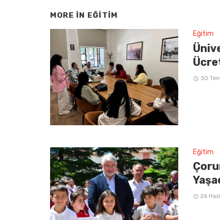
MORE IN
EĞITIM
Eğitim
Üniv
Ücre
30 Te
Eğitim
Çoru
Yaşa
26 Haz