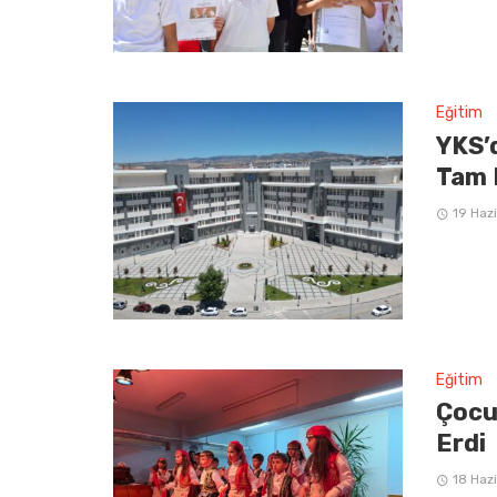
Eğitim
YKS’
Tam 
19 Haz
Eğitim
Çocu
Erdi
18 Haz