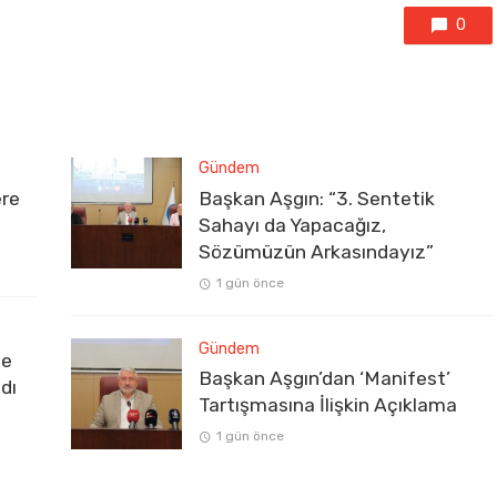
0
Gündem
ere
Başkan Aşgın: “3. Sentetik
Sahayı da Yapacağız,
Sözümüzün Arkasındayız”
1 gün önce
Gündem
ve
Başkan Aşgın’dan ‘Manifest’
dı
Tartışmasına İlişkin Açıklama
1 gün önce