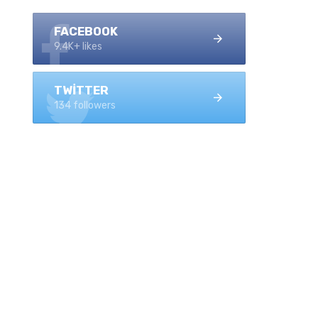
FACEBOOK
9.4K+ likes
TWITTER
134 followers