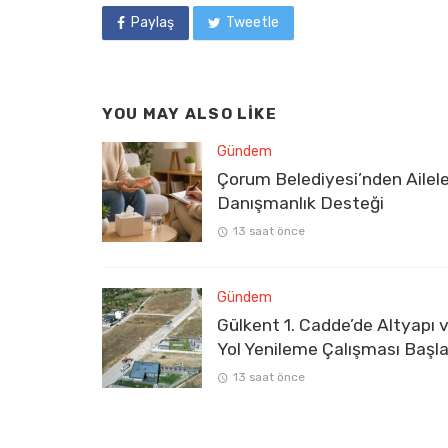
Paylaş
Tweetle
YOU MAY ALSO LIKE
Gündem
Çorum Belediyesi’nden Ailel
Danışmanlık Desteği
13 saat önce
Gündem
Gülkent 1. Cadde’de Altyapı 
Yol Yenileme Çalışması Başla
13 saat önce