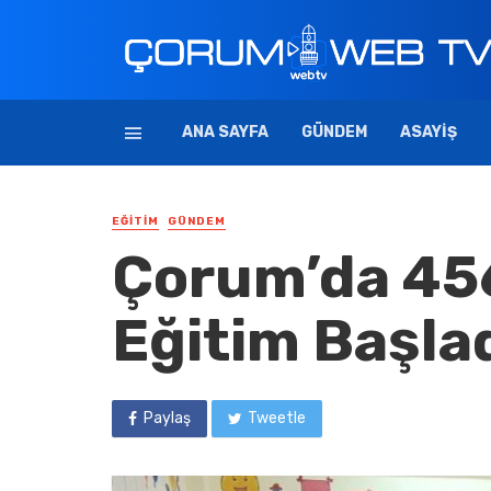
ANA SAYFA
GÜNDEM
ASAYIŞ
EĞITIM
GÜNDEM
Çorum’da 45
Eğitim Başla
Paylaş
Tweetle