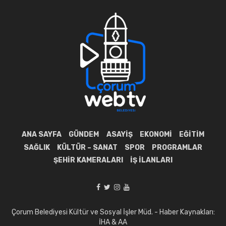
ANA SAYFA
GÜNDEM
ASAYIŞ
EKONOMI
EĞITIM
SAĞLIK
KÜLTÜR – SANAT
SPOR
PROGRAMLAR
ŞEHIR KAMERALARI
İŞ İLANLARI
Çorum Belediyesi Kültür ve Sosyal İşler Müd. - Haber Kaynakları:
İHA & AA