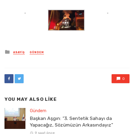
Posted
ASAYIŞ
GÜNDEM
in
0
YOU MAY ALSO LIKE
Gündem
Başkan Aşgın: “3. Sentetik Sahayı da
Yapacağız, Sözümüzün Arkasındayız”
9 saat önce