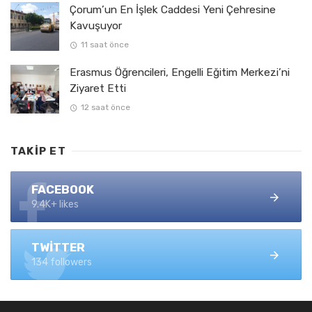
Çorum’un En İşlek Caddesi Yeni Çehresine
Kavuşuyor
11 saat önce
Erasmus Öğrencileri, Engelli Eğitim Merkezi’ni
Ziyaret Etti
12 saat önce
TAKIP ET
FACEBOOK
9.4K+ likes
TWITTER
134 followers