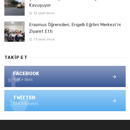
Kavuşuyor
12 saat önce
Erasmus Öğrencileri, Engelli Eğitim Merkezi’ni
Ziyaret Etti
13 saat önce
TAKIP ET
FACEBOOK
9.4K+ likes
TWITTER
134 followers