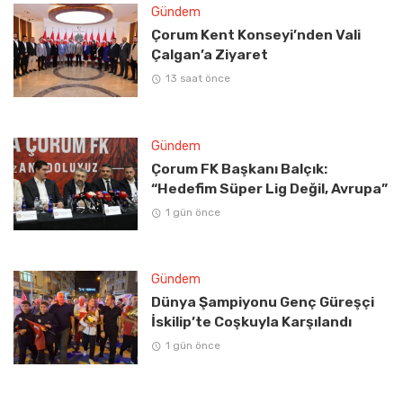
Gündem
Çorum Kent Konseyi’nden Vali
Çalgan’a Ziyaret
13 saat önce
Gündem
Çorum FK Başkanı Balçık:
“Hedefim Süper Lig Değil, Avrupa”
1 gün önce
Gündem
Dünya Şampiyonu Genç Güreşçi
İskilip’te Coşkuyla Karşılandı
1 gün önce