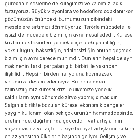
gurebanın seslerine de kulağımızı ve kalbimizi açık
tutuyoruz. Büyük vizyonlara ve hedeflere odaklanırken
gözümüzün önündeki, burnumuzun dibindeki
meselelere sırtımızı dönmüyoruz. Terörle mücadele ile
işsizlikle mücadele bizim için aynı mesafededir. Küresel
krizlerin üstesinden gelmekle içerideki pahalılığın,
yoksulluğun, haksızlığın, adaletsizliğin önüne geçmek
bizim için aynı derece mühimdir. Bunların hepsi de aynı
makinenin farklı parçaları gibi birbiri ile yakından
ilişkilidir. Hepsini birden hal yoluna koymazsak
yolumuza devam edemeyiz. Bu dönemdeki
talihsizliğimiz küresel kriz ile ülkemize yönelik
saldırıların aynı dönemde zirve yapmış olmasıdır.
Salgınla birlikte bozulan küresel ekonomik dengeler
yaygın kullanımı olan pek çok ürünün hammaddesinde,
üretiminde, dağıtımında çok ciddi fiyat artışlarının
yaşanmasına yol açtı. Türkiye bu fiyat artışlarını halkına
en az yansıtan ülkelerin başında geliyor. Gelişmiş ve