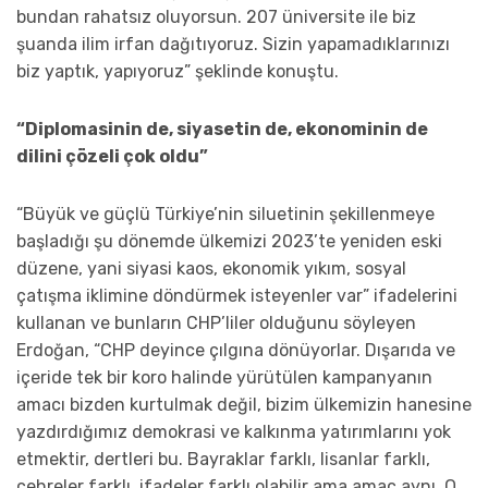
bundan rahatsız oluyorsun. 207 üniversite ile biz
şuanda ilim irfan dağıtıyoruz. Sizin yapamadıklarınızı
biz yaptık, yapıyoruz” şeklinde konuştu.
“Diplomasinin de, siyasetin de, ekonominin de
dilini çözeli çok oldu”
“Büyük ve güçlü Türkiye’nin siluetinin şekillenmeye
başladığı şu dönemde ülkemizi 2023’te yeniden eski
düzene, yani siyasi kaos, ekonomik yıkım, sosyal
çatışma iklimine döndürmek isteyenler var” ifadelerini
kullanan ve bunların CHP’liler olduğunu söyleyen
Erdoğan, “CHP deyince çılgına dönüyorlar. Dışarıda ve
içeride tek bir koro halinde yürütülen kampanyanın
amacı bizden kurtulmak değil, bizim ülkemizin hanesine
yazdırdığımız demokrasi ve kalkınma yatırımlarını yok
etmektir, dertleri bu. Bayraklar farklı, lisanlar farklı,
çehreler farklı, ifadeler farklı olabilir ama amaç aynı. O