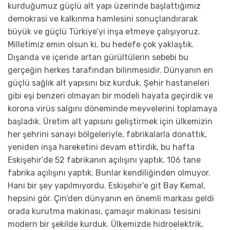
kurduğumuz güçlü alt yapı üzerinde başlattığımız
demokrasi ve kalkınma hamlesini sonuçlandırarak
büyük ve güçlü Türkiye’yi inşa etmeye çalışıyoruz.
Milletimiz emin olsun ki, bu hedefe çok yaklaştık.
Dışarıda ve içeride artan gürültülerin sebebi bu
gerçeğin herkes tarafından bilinmesidir. Dünyanın en
güçlü sağlık alt yapısını biz kurduk. Şehir hastaneleri
gibi eşi benzeri olmayan bir modeli hayata geçirdik ve
korona virüs salgını döneminde meyvelerini toplamaya
başladık. Üretim alt yapısını geliştirmek için ülkemizin
her şehrini sanayi bölgeleriyle, fabrikalarla donattık,
yeniden inşa hareketini devam ettirdik, bu hafta
Eskişehir’de 52 fabrikanın açılışını yaptık. 106 tane
fabrika açılışını yaptık. Bunlar kendiliğinden olmuyor.
Hani bir şey yapılmıyordu. Eskişehir’e git Bay Kemal,
hepsini gör. Çin’den dünyanın en önemli markası geldi
orada kurutma makinası, çamaşır makinası tesisini
modern bir şekilde kurduk. Ülkemizde hidroelektrik,