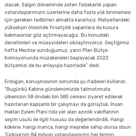
olacak. Salgın döneminde zaten fedakarlık yapan
vatandaşlarımızın üzerlerine daha fazla yük binmemesi
için gereken tedbirleri almakta kararlıyız. Maliyetlerdeki
yükselişin ötesinde fırsatçılık yapanlara da kusura
bakmasınlar göz açtırmayacağız. Bu konudaki
denetimleri ve müeyyideleri sıkılaştırıyoruz. Geçtiğimiz
hafta Meclise sunduğumuz, yarın Plan Bütçe
Komisyonunda müzakereleri başlayacak 2022
bütçemizi de bu anlayışla hazırladık” dedi.
Erdoğan, konuşmasının sonunda şu ifadeleri kullandı:
“Bugünkü Kabine gündemimizde talimatımızla
ülkemizin 58 ilindeki bin 585 cemevi ziyaret edilerek
hazırlanan kapsamlı bir çalışmayı da görüştük. İnsan
Hakları Eylem Planı’nda yer alan azınlık vakıflarının
seçim usulü ile ilgili hususu da değerlendirdik. Hangi
kökene, hangi inanca, hangi meşrebe sahip olursa olsun
Türkiye’nin 84 milyon vatandaşımızın her birinin