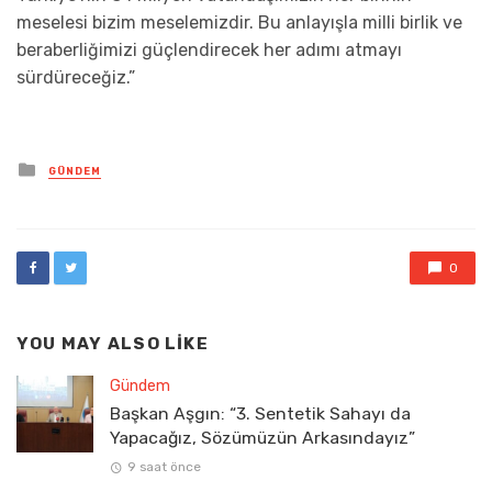
meselesi bizim meselemizdir. Bu anlayışla milli birlik ve
beraberliğimizi güçlendirecek her adımı atmayı
sürdüreceğiz.”
Posted
GÜNDEM
in
0
YOU MAY ALSO LIKE
Gündem
Başkan Aşgın: “3. Sentetik Sahayı da
Yapacağız, Sözümüzün Arkasındayız”
9 saat önce