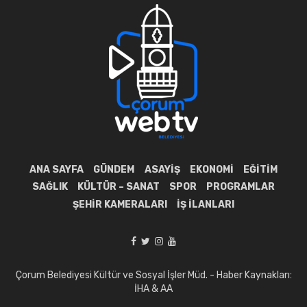
ANA SAYFA
GÜNDEM
ASAYIŞ
EKONOMI
EĞITIM
SAĞLIK
KÜLTÜR – SANAT
SPOR
PROGRAMLAR
ŞEHIR KAMERALARI
İŞ İLANLARI
Çorum Belediyesi Kültür ve Sosyal İşler Müd. - Haber Kaynakları:
İHA & AA