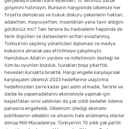
gerçekleştirdikleri kanlı eylemleri, 15 Temmuz darbe
girişimini hatırlayın. Bunların hangisinde ülkemize her
fırsatta demokrasi ve hukuk diskuru çekenlerin haktan,
adaletten, meşruiyetten, insanlıktan yana tavır aldığını
gördünüz mü? Tam tersine bu hadiselerin hepsinde de
terör örgütleri ve darbecilerin sırtları sıvazlanmış,
Türkiye’nin seçilmiş yöneticileri diplomasi ve medya
kıskacına alınarak pes ettirilmeye çalışılmıştır.
Hamdolsun Allah’ın yardımı ve milletimizin desteği ile
tüm bu oyunları bozduk, tuzakları boşa çıkarttık,
hevesleri kursakta bıraktık. Hangi engelle karşılaşırsak
karşılaşalım ülkemizi 2023 hedeflerine ulaştırma
hedefimizden zerre kadar geri adım atmadık. Terörle ve
darbe ile yapamadıklarını ekonomiyle yapmak için
başlattıkları sinsi saldırıları da çok ciddi bedeller ödeme
pahasına engelledik. Ülkemizin izlediği ekonomi
politikasının sebebini ve amacını hala anlamamış olanlar
dönüp Milli Mücadele’ye, Türkiye’nin 70 yıllık çok partili