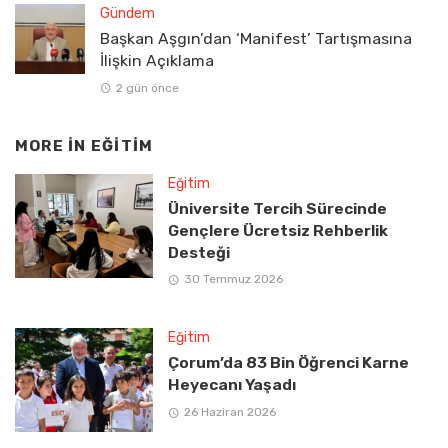
Gündem
Başkan Aşgın’dan ‘Manifest’ Tartışmasına
İlişkin Açıklama
2 gün önce
MORE IN
EĞITIM
Eğitim
Üniversite Tercih Sürecinde
Gençlere Ücretsiz Rehberlik
Desteği
30 Temmuz 2026
Eğitim
Çorum’da 83 Bin Öğrenci Karne
Heyecanı Yaşadı
26 Haziran 2026