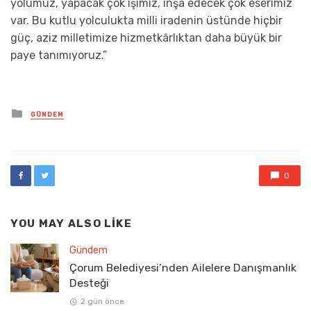
yolumuz, yapacak çok işimiz, inşa edecek çok eserimiz
var. Bu kutlu yolculukta milli iradenin üstünde hiçbir
güç, aziz milletimize hizmetkârlıktan daha büyük bir
paye tanımıyoruz.”
Posted
GÜNDEM
in
0
YOU MAY ALSO LIKE
Gündem
Çorum Belediyesi’nden Ailelere Danışmanlık
Desteği
2 gün önce