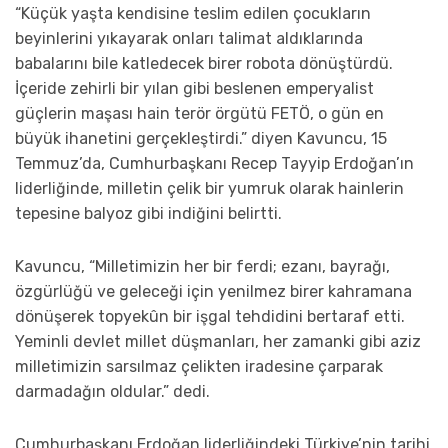
“Küçük yaşta kendisine teslim edilen çocukların
beyinlerini yıkayarak onları talimat aldıklarında
babalarını bile katledecek birer robota dönüştürdü.
İçeride zehirli bir yılan gibi beslenen emperyalist
güçlerin maşası hain terör örgütü FETÖ, o gün en
büyük ihanetini gerçekleştirdi.” diyen Kavuncu, 15
Temmuz’da, Cumhurbaşkanı Recep Tayyip Erdoğan’ın
liderliğinde, milletin çelik bir yumruk olarak hainlerin
tepesine balyoz gibi indiğini belirtti.
Kavuncu, “Milletimizin her bir ferdi; ezanı, bayrağı,
özgürlüğü ve geleceği için yenilmez birer kahramana
dönüşerek topyekûn bir işgal tehdidini bertaraf etti.
Yeminli devlet millet düşmanları, her zamanki gibi aziz
milletimizin sarsılmaz çelikten iradesine çarparak
darmadağın oldular.” dedi.
Cumhurbaşkanı Erdoğan liderliğindeki Türkiye’nin tarihi