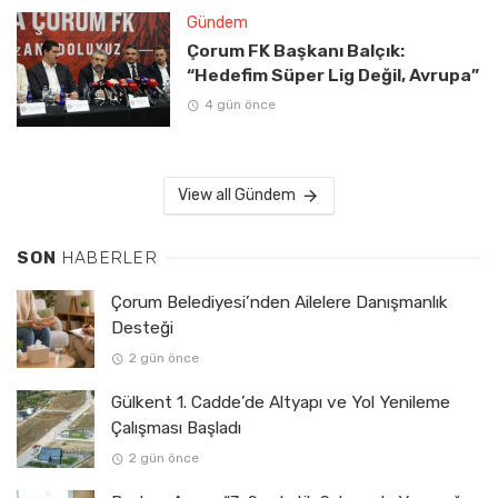
Gündem
Çorum FK Başkanı Balçık:
“Hedefim Süper Lig Değil, Avrupa”
4 gün önce
View all Gündem
SON
HABERLER
Çorum Belediyesi’nden Ailelere Danışmanlık
Desteği
2 gün önce
Gülkent 1. Cadde’de Altyapı ve Yol Yenileme
Çalışması Başladı
2 gün önce