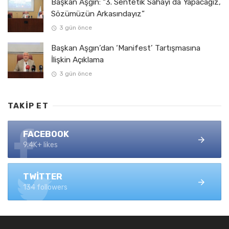
Başkan Aşgın: “3. Sentetik Sahayı da Yapacağız,
Sözümüzün Arkasındayız”
3 gün önce
Başkan Aşgın’dan ‘Manifest’ Tartışmasına
İlişkin Açıklama
3 gün önce
TAKIP ET
FACEBOOK
9.4K+ likes
TWITTER
134 followers