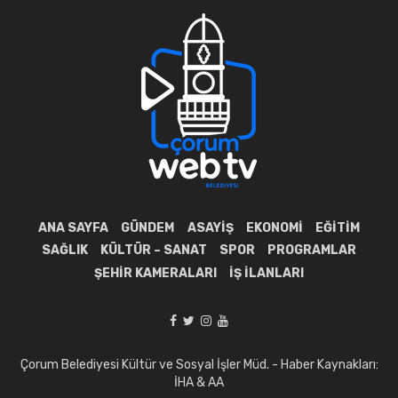
ANA SAYFA
GÜNDEM
ASAYIŞ
EKONOMI
EĞITIM
SAĞLIK
KÜLTÜR – SANAT
SPOR
PROGRAMLAR
ŞEHIR KAMERALARI
İŞ İLANLARI
Çorum Belediyesi Kültür ve Sosyal İşler Müd. - Haber Kaynakları:
İHA & AA