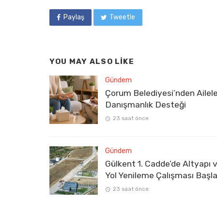
Paylaş
Tweetle
YOU MAY ALSO LIKE
Gündem
Çorum Belediyesi’nden Ailel
Danışmanlık Desteği
23 saat önce
Gündem
Gülkent 1. Cadde’de Altyapı 
Yol Yenileme Çalışması Başla
23 saat önce