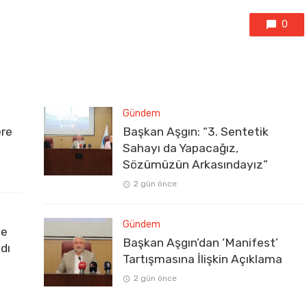
0
Gündem
ere
Başkan Aşgın: “3. Sentetik
Sahayı da Yapacağız,
Sözümüzün Arkasındayız”
2 gün önce
Gündem
ve
Başkan Aşgın’dan ‘Manifest’
dı
Tartışmasına İlişkin Açıklama
2 gün önce