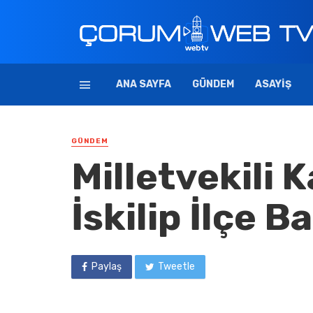
ANA SAYFA
GÜNDEM
ASAYIŞ
GÜNDEM
Milletvekili 
İskilip İlçe B
Paylaş
Tweetle