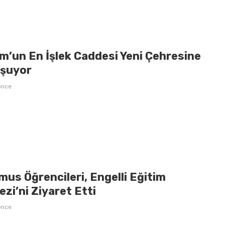
m’un En İşlek Caddesi Yeni Çehresine
şuyor
önce
us Öğrencileri, Engelli Eğitim
zi’ni Ziyaret Etti
önce