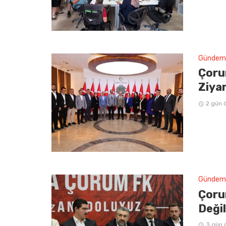
Gündem
Çoru
Ziya
2 gün 
Gündem
Çoru
Deği
3 gün 