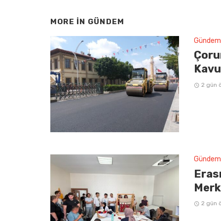
MORE IN
GÜNDEM
Gündem
Çoru
Kavu
2 gün 
Gündem
Erasm
Merke
2 gün 