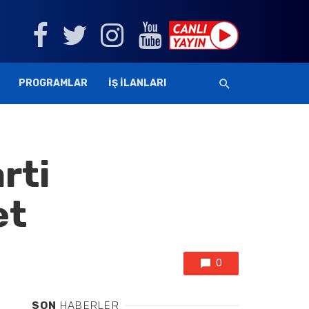
PROGRAMLAR
İŞ İLANLARI
rti
et
0
SON
HABERLER