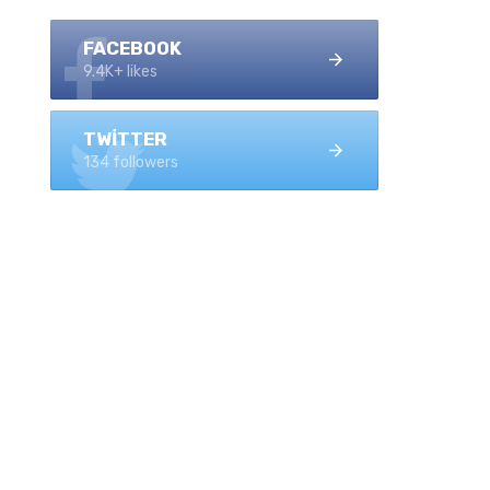
FACEBOOK
9.4K+ likes
TWITTER
134 followers