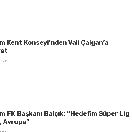
m Kent Konseyi’nden Vali Çalgan’a
ret
önce
m FK Başkanı Balçık: “Hedefim Süper Lig
l, Avrupa”
önce