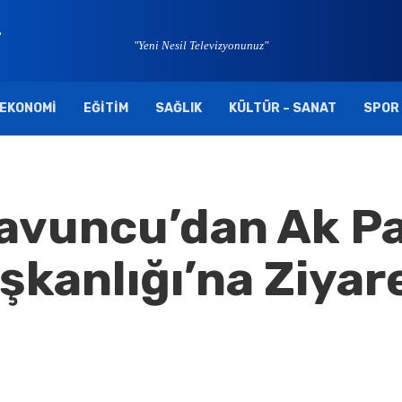
"Yeni Nesil Televizyonunuz"
EKONOMI
EĞITIM
SAĞLIK
KÜLTÜR – SANAT
SPOR
Kavuncu’dan Ak Pa
aşkanlığı’na Ziyar