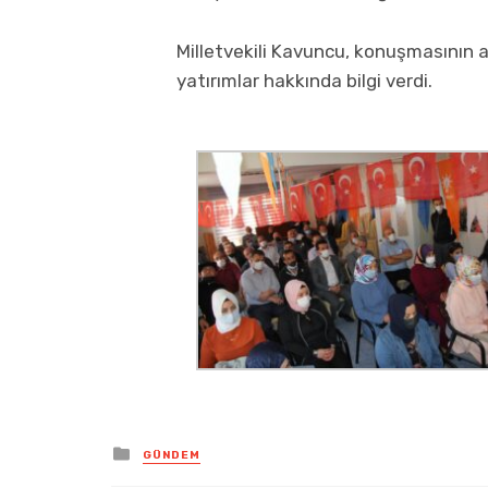
Milletvekili Kavuncu, konuşmasının 
yatırımlar hakkında bilgi verdi.
Posted
GÜNDEM
in