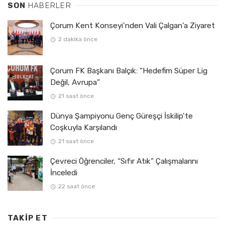
SON
HABERLER
Çorum Kent Konseyi’nden Vali Çalgan’a Ziyaret
2 dakika önce
Çorum FK Başkanı Balçık: “Hedefim Süper Lig
Değil, Avrupa”
21 saat önce
Dünya Şampiyonu Genç Güreşçi İskilip’te
Coşkuyla Karşılandı
21 saat önce
Çevreci Öğrenciler, “Sıfır Atık” Çalışmalarını
İnceledi
22 saat önce
TAKIP ET