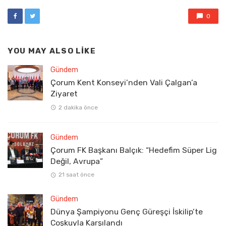
0
YOU MAY ALSO LIKE
Gündem
Çorum Kent Konseyi’nden Vali Çalgan’a
Ziyaret
2 dakika önce
Gündem
Çorum FK Başkanı Balçık: “Hedefim Süper Lig
Değil, Avrupa”
21 saat önce
Gündem
Dünya Şampiyonu Genç Güreşçi İskilip’te
Coşkuyla Karşılandı