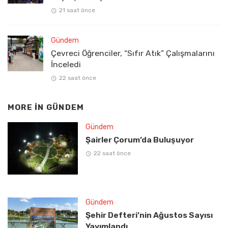
21 saat önce
Gündem
Çevreci Öğrenciler, “Sıfır Atık” Çalışmalarını
İnceledi
22 saat önce
MORE IN
GÜNDEM
Gündem
Şairler Çorum’da Buluşuyor
22 saat önce
Gündem
Şehir Defteri’nin Ağustos Sayısı
Yayımlandı