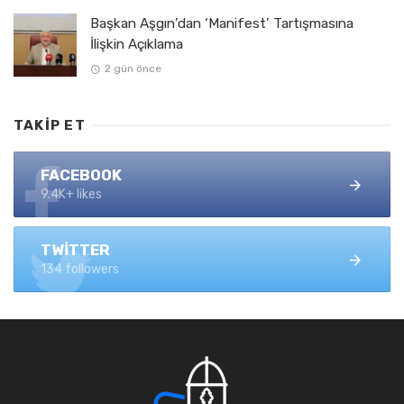
Başkan Aşgın’dan ‘Manifest’ Tartışmasına
İlişkin Açıklama
2 gün önce
TAKIP ET
FACEBOOK
9.4K+ likes
TWITTER
134 followers