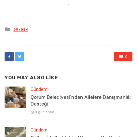
Posted
GÜNDEM
in
0
YOU MAY ALSO LIKE
Gündem
Çorum Belediyesi’nden Ailelere Danışmanlık
Desteği
1 gün önce
Gündem