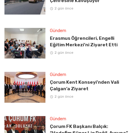
Çehresine Kavuşuyor
2 gün önce
Gündem
Erasmus Öğrencileri, Engelli
Eğitim Merkezi’ni Ziyaret Etti
2 gün önce
Gündem
Çorum Kent Konseyi’nden Vali
Çalgan’a Ziyaret
2 gün önce
Gündem
Çorum FK Başkanı Balçık:
“Hedefim Süper Lig Değil, Avrupa”