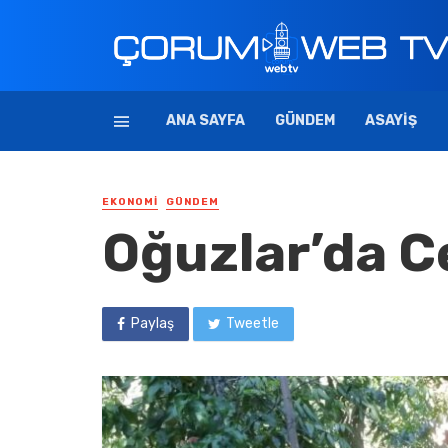
ANA SAYFA
GÜNDEM
ASAYIŞ
EKONOMI
GÜNDEM
Oğuzlar’da C
Paylaş
Tweetle