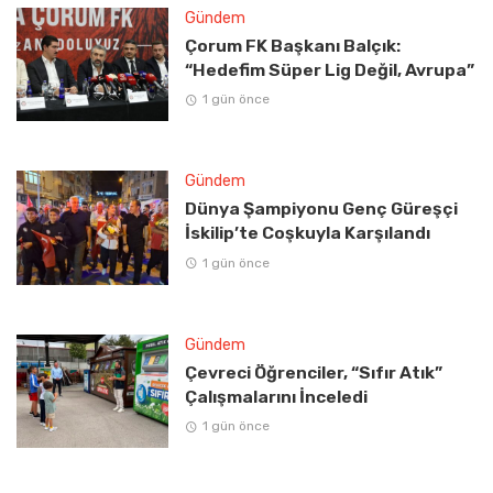
Gündem
Çorum FK Başkanı Balçık:
“Hedefim Süper Lig Değil, Avrupa”
1 gün önce
Gündem
Dünya Şampiyonu Genç Güreşçi
İskilip’te Coşkuyla Karşılandı
1 gün önce
Gündem
Çevreci Öğrenciler, “Sıfır Atık”
Çalışmalarını İnceledi
1 gün önce