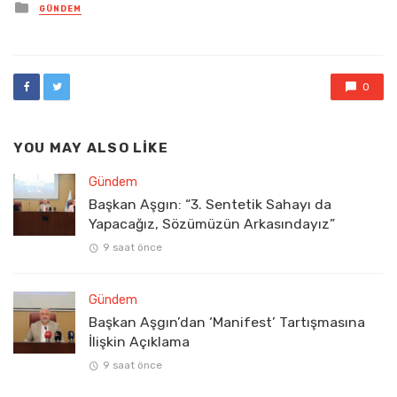
Posted
GÜNDEM
in
0
YOU MAY ALSO LIKE
Gündem
Başkan Aşgın: “3. Sentetik Sahayı da
Yapacağız, Sözümüzün Arkasındayız”
9 saat önce
Gündem
Başkan Aşgın’dan ‘Manifest’ Tartışmasına
İlişkin Açıklama
9 saat önce