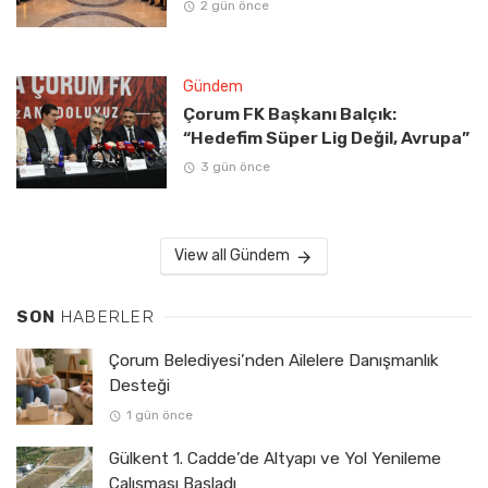
2 gün önce
Gündem
Çorum FK Başkanı Balçık:
“Hedefim Süper Lig Değil, Avrupa”
3 gün önce
View all Gündem
SON
HABERLER
Çorum Belediyesi’nden Ailelere Danışmanlık
Desteği
1 gün önce
Gülkent 1. Cadde’de Altyapı ve Yol Yenileme
Çalışması Başladı