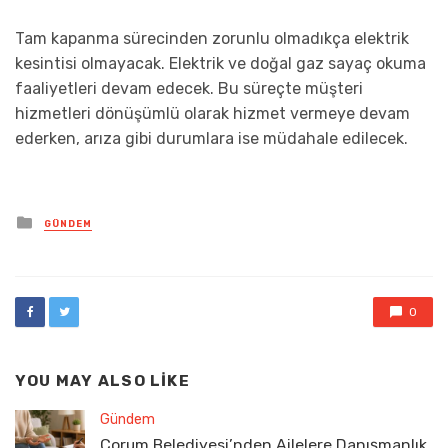
Tam kapanma sürecinden zorunlu olmadıkça elektrik
kesintisi olmayacak. Elektrik ve doğal gaz sayaç okuma
faaliyetleri devam edecek. Bu süreçte müşteri
hizmetleri dönüşümlü olarak hizmet vermeye devam
ederken, arıza gibi durumlara ise müdahale edilecek.
Posted
GÜNDEM
in
0
YOU MAY ALSO LIKE
Gündem
Çorum Belediyesi’nden Ailelere Danışmanlık