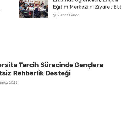
Eğitim Merkezi’ni Ziyaret Etti
a
20 saat önce
ersite Tercih Sürecinde Gençlere
tsiz Rehberlik Desteği
mmuz 2026