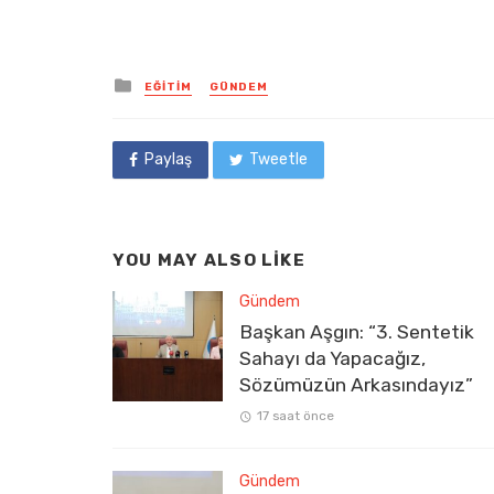
Posted
EĞITIM
GÜNDEM
in
Paylaş
Tweetle
YOU MAY ALSO LIKE
Gündem
Başkan Aşgın: “3. Sentetik
Sahayı da Yapacağız,
Sözümüzün Arkasındayız”
17 saat önce
Gündem