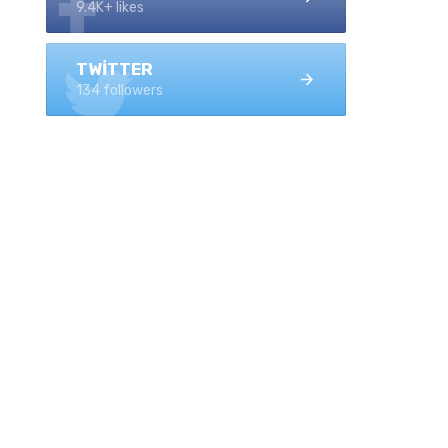
9.4K+ likes
TWITTER
134 followers