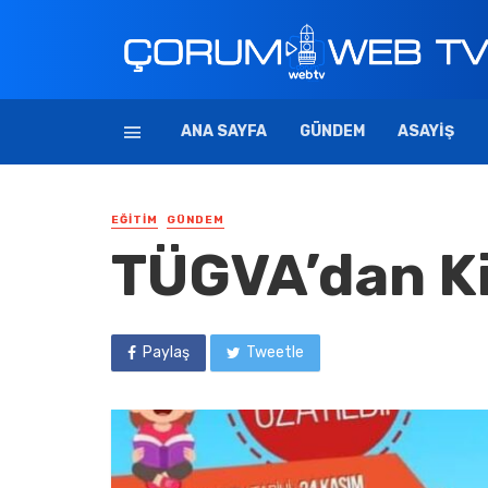
ANA SAYFA
GÜNDEM
ASAYIŞ
EĞITIM
GÜNDEM
TÜGVA’dan Ki
Paylaş
Tweetle