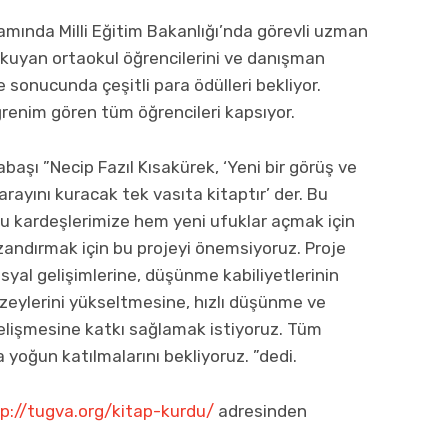
amında Milli Eğitim Bakanlığı’nda görevli uzman
 okuyan ortaokul öğrencilerini ve danışman
sonucunda çeşitli para ödülleri bekliyor.
renim gören tüm öğrencileri kapsıyor.
aşı ”Necip Fazıl Kısakürek, ‘Yeni bir görüş ve
ayını kuracak tek vasıta kitaptır’ der. Bu
u kardeşlerimize hem yeni ufuklar açmak için
zandırmak için bu projeyi önemsiyoruz. Proje
yal gelişimlerine, düşünme kabiliyetlerinin
üzeylerini yükseltmesine, hızlı düşünme ve
elişmesine katkı sağlamak istiyoruz. Tüm
 yoğun katılmalarını bekliyoruz. ”dedi.
p://tugva.org/kitap-kurdu/
adresinden