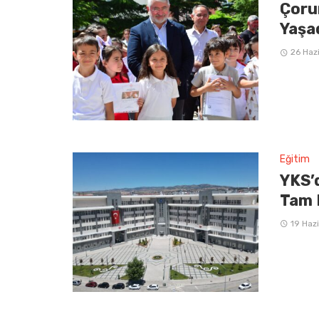
Çoru
Yaşa
26 Haz
Eğitim
YKS’
Tam 
19 Haz