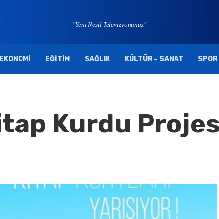
"Yeni Nesil Televizyonunuz"
EKONOMI
EĞITIM
SAĞLIK
KÜLTÜR – SANAT
SPOR
tap Kurdu Projes