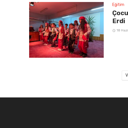
Eğitim
Çocu
Erdi
18 Haz
V