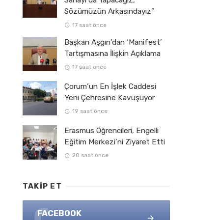
Sahayı da Yapacağız,
Sözümüzün Arkasındayız”
17 saat önce
Başkan Aşgın’dan ‘Manifest’
Tartışmasına İlişkin Açıklama
17 saat önce
Çorum’un En İşlek Caddesi
Yeni Çehresine Kavuşuyor
19 saat önce
Erasmus Öğrencileri, Engelli
Eğitim Merkezi’ni Ziyaret Etti
20 saat önce
TAKIP ET
FACEBOOK