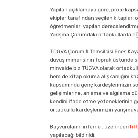
Yapılan açıklamaya göre, proje kaps
ekipler tarafından seçilen kitapları
öğretmenleri yapılan derecelendirme 
Yarışma Çorumdaki ortaokullarda öğ
TÜGVA Çorum İl Temsilcisi Enes Kayab
duyuş mimarisinin toprak üstünde sar
minvalde biz TÜGVA olarak ortaokull
hem de kitap okuma alışkanlığını ka
kapsamında genç kardeşlerimizin sos
gelişimlerine, anlama ve algılama d
kendini ifade etme yeteneklerinin g
ortaokullu kardeşlerimizin yarışmaya
Başvuruların, internet üzerinden
htt
yapılacağı bildirildi.