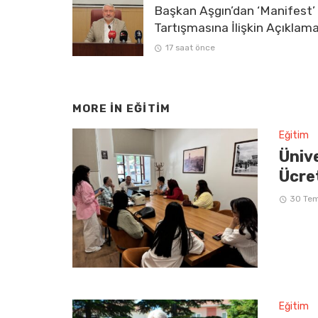
Başkan Aşgın’dan ‘Manifest’
Tartışmasına İlişkin Açıklam
17 saat önce
MORE IN
EĞITIM
Eğitim
Üniv
Ücre
30 Te
Eğitim