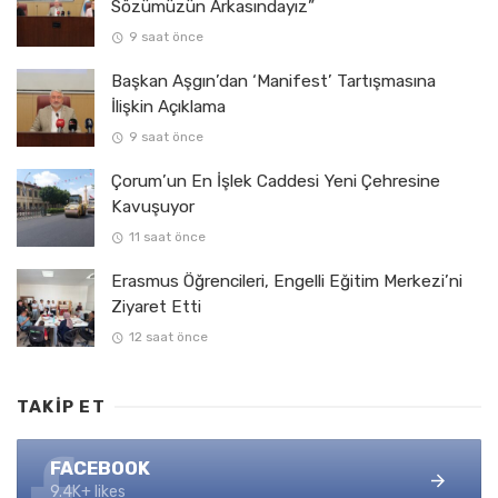
Sözümüzün Arkasındayız”
9 saat önce
Başkan Aşgın’dan ‘Manifest’ Tartışmasına
İlişkin Açıklama
9 saat önce
Çorum’un En İşlek Caddesi Yeni Çehresine
Kavuşuyor
11 saat önce
Erasmus Öğrencileri, Engelli Eğitim Merkezi’ni
Ziyaret Etti
12 saat önce
TAKIP ET
FACEBOOK
9.4K+ likes