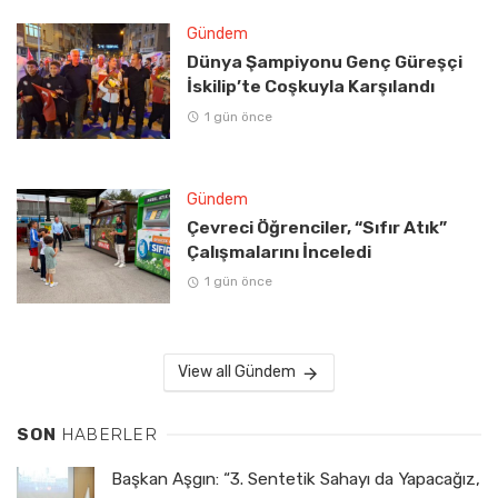
Gündem
Dünya Şampiyonu Genç Güreşçi
İskilip’te Coşkuyla Karşılandı
1 gün önce
Gündem
Çevreci Öğrenciler, “Sıfır Atık”
Çalışmalarını İnceledi
1 gün önce
View all Gündem
SON
HABERLER
Başkan Aşgın: “3. Sentetik Sahayı da Yapacağız,