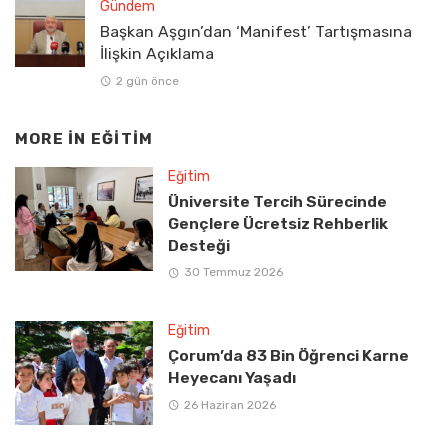
Gündem
Başkan Aşgın’dan ‘Manifest’ Tartışmasına
İlişkin Açıklama
2 gün önce
MORE IN
EĞITIM
Eğitim
Üniversite Tercih Sürecinde
Gençlere Ücretsiz Rehberlik
Desteği
30 Temmuz 2026
Eğitim
Çorum’da 83 Bin Öğrenci Karne
Heyecanı Yaşadı
26 Haziran 2026