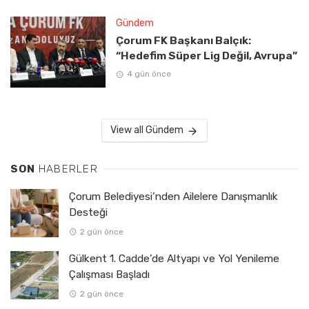
Gündem
Çorum FK Başkanı Balçık:
“Hedefim Süper Lig Değil, Avrupa”
4 gün önce
View all Gündem
SON
HABERLER
Çorum Belediyesi’nden Ailelere Danışmanlık
Desteği
2 gün önce
Gülkent 1. Cadde’de Altyapı ve Yol Yenileme
Çalışması Başladı
2 gün önce