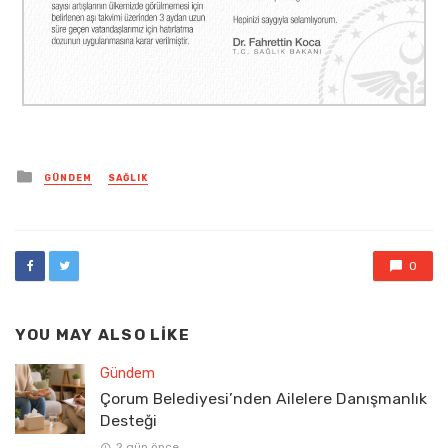
Posted
GÜNDEM
SAĞLIK
in
0
YOU MAY ALSO LIKE
Gündem
Çorum Belediyesi’nden Ailelere Danışmanlık
Desteği
2 gün önce