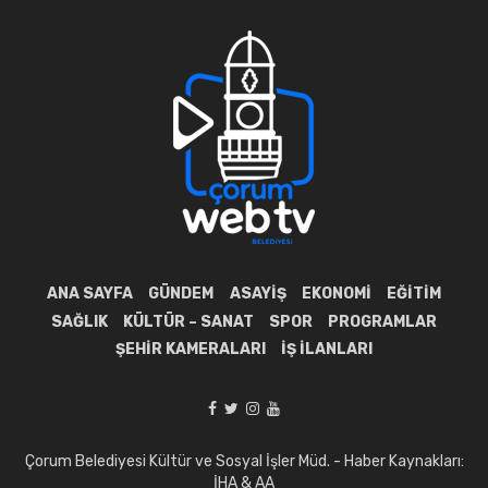
ANA SAYFA
GÜNDEM
ASAYIŞ
EKONOMI
EĞITIM
SAĞLIK
KÜLTÜR – SANAT
SPOR
PROGRAMLAR
ŞEHIR KAMERALARI
İŞ İLANLARI
Çorum Belediyesi Kültür ve Sosyal İşler Müd. - Haber Kaynakları:
İHA & AA