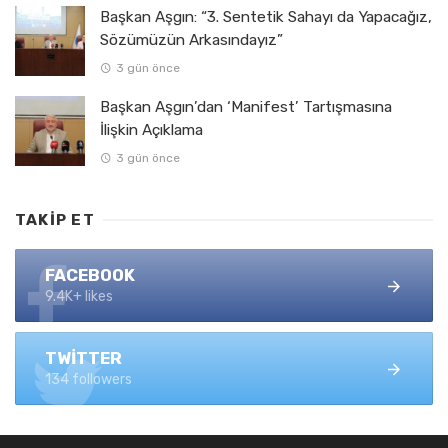
Başkan Aşgın: “3. Sentetik Sahayı da Yapacağız,
Sözümüzün Arkasındayız”
3 gün önce
Başkan Aşgın’dan ‘Manifest’ Tartışmasına
İlişkin Açıklama
3 gün önce
TAKIP ET
FACEBOOK
9.4K+ likes
TWITTER
134 followers