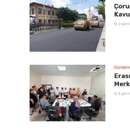
Çoru
Kavu
2 gün 
Gündem
Erasm
Merke
2 gün 