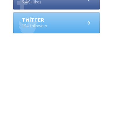
9.4K+ likes
TWITTER
134 followers