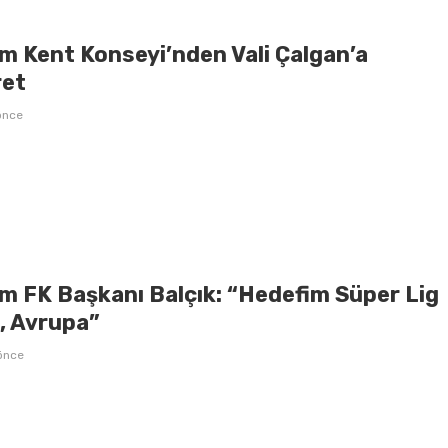
m Kent Konseyi’nden Vali Çalgan’a
ret
önce
m FK Başkanı Balçık: “Hedefim Süper Lig
l, Avrupa”
önce