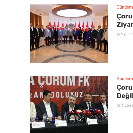
Gündem
Çoru
Ziya
2 gün 
Gündem
Çoru
Deği
3 gün 