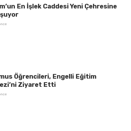
m’un En İşlek Caddesi Yeni Çehresine
şuyor
önce
us Öğrencileri, Engelli Eğitim
zi’ni Ziyaret Etti
önce