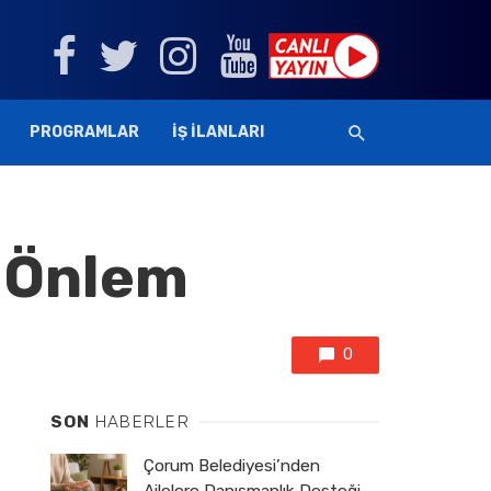
PROGRAMLAR
İŞ İLANLARI
n Önlem
0
SON
HABERLER
Çorum Belediyesi’nden