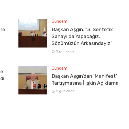
Gündem
ere
Başkan Aşgın: “3. Sentetik
Sahayı da Yapacağız,
Sözümüzün Arkasındayız”
2 gün önce
Gündem
ve
Başkan Aşgın’dan ‘Manifest’
dı
Tartışmasına İlişkin Açıklama
2 gün önce