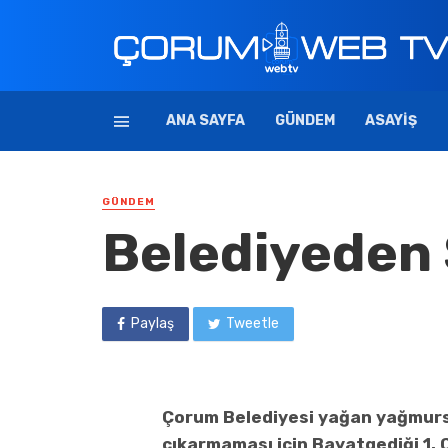
ANA SAYFA
GÜNDEM
ASAYIŞ
GÜNDEM
Belediyeden 
Paylaş
Tweetle
Çorum Belediyesi yağan yağmursu
çıkarmaması için Bayatgediği 1.