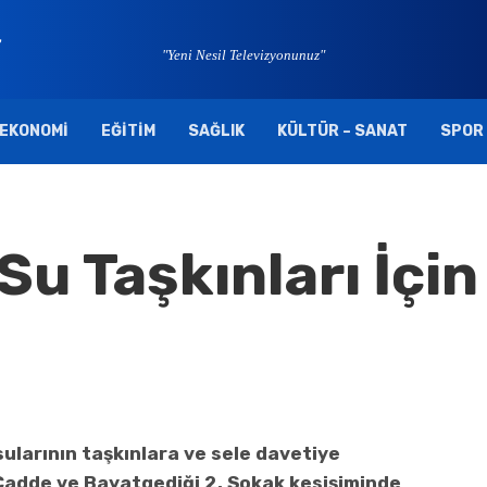
"Yeni Nesil Televizyonunuz"
EKONOMI
EĞITIM
SAĞLIK
KÜLTÜR – SANAT
SPOR
Su Taşkınları İçi
larının taşkınlara ve sele davetiye
 Cadde ve Bayatgediği 2. Sokak kesişiminde