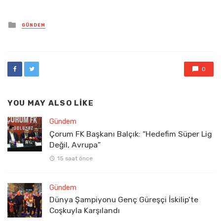
Posted
GÜNDEM
in
0
YOU MAY ALSO LIKE
Gündem
Çorum FK Başkanı Balçık: “Hedefim Süper Lig
Değil, Avrupa”
15 saat önce
Gündem
Dünya Şampiyonu Genç Güreşçi İskilip’te
Coşkuyla Karşılandı