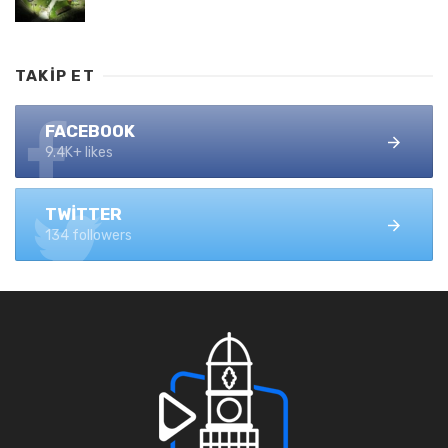
TAKIP ET
FACEBOOK
9.4K+ likes
TWITTER
134 followers