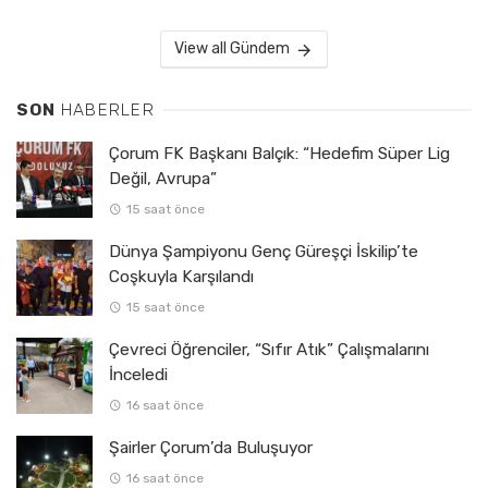
View all Gündem
SON
HABERLER
Çorum FK Başkanı Balçık: “Hedefim Süper Lig
Değil, Avrupa”
15 saat önce
Dünya Şampiyonu Genç Güreşçi İskilip’te
Coşkuyla Karşılandı
15 saat önce
Çevreci Öğrenciler, “Sıfır Atık” Çalışmalarını
İnceledi
16 saat önce
Şairler Çorum’da Buluşuyor
16 saat önce