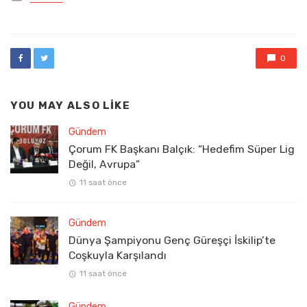
in
0
YOU MAY ALSO LIKE
Gündem
Çorum FK Başkanı Balçık: “Hedefim Süper Lig
Değil, Avrupa”
11 saat önce
Gündem
Dünya Şampiyonu Genç Güreşçi İskilip’te
Coşkuyla Karşılandı
11 saat önce
Gündem