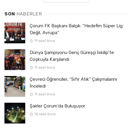
SON
HABERLER
Çorum FK Başkanı Balçık: “Hedefim Süper Lig
Değil, Avrupa”
11 saat önce
Dünya Şampiyonu Genç Güreşçi İskilip’te
Coşkuyla Karşılandı
11 saat önce
Çevreci Öğrenciler, “Sıfır Atık” Çalışmalarını
İnceledi
11 saat önce
Şairler Çorum’da Buluşuyor
12 saat önce