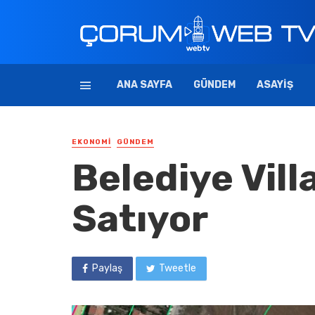
ANA SAYFA
GÜNDEM
ASAYIŞ
EKONOMI
GÜNDEM
Belediye Vill
Satıyor
Paylaş
Tweetle