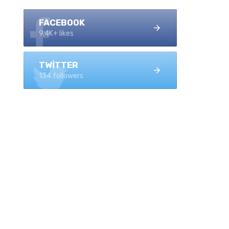
FACEBOOK
9.4K+ likes
TWITTER
134 followers