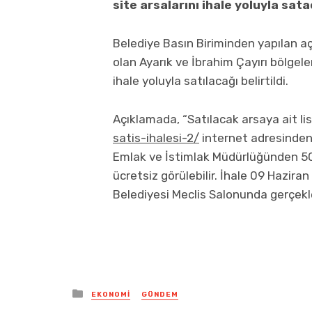
site arsalarını ihale yoluyla sata
Belediye Basın Biriminden yapılan a
olan Ayarık ve İbrahim Çayırı bölgele
ihale yoluyla satılacağı belirtildi.
Açıklamada, “Satılacak arsaya ait l
satis-ihalesi-2/
internet adresinden 
Emlak ve İstimlak Müdürlüğünden 500
ücretsiz görülebilir. İhale 09 Hazi
Belediyesi Meclis Salonunda gerçekleş
Posted
EKONOMI
GÜNDEM
in