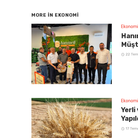
MORE IN
EKONOMI
Ekonomi
Hanım
Müşt
22 Te
Ekonomi
Yerli
Yapıl
17 Te