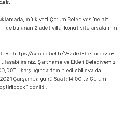
cak.
çıklamada, mülkiyeti Çorum Belediyesi’ne ait
rinde bulunan 2 adet villa-konut site arsalarının
isteye
https://corum.bel.tr/2-adet-tasinmazin-
ulaşabilirsiniz. Şartname ve Ekleri Belediyemiz
,00TL karşılığında temin edilebilir ya da
ran 2021 Çarşamba günü Saat: 14.00’te Çorum
tirilecek.” denildi.