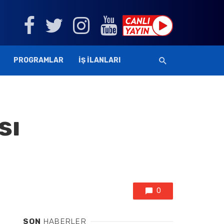
PROGRAMLAR
İŞ İLANLARI
sı
0
SON
HABERLER