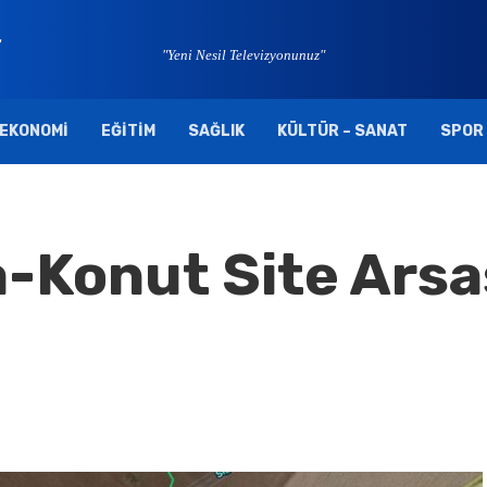
"Yeni Nesil Televizyonunuz"
EKONOMI
EĞITIM
SAĞLIK
KÜLTÜR – SANAT
SPOR
a-Konut Site Arsa