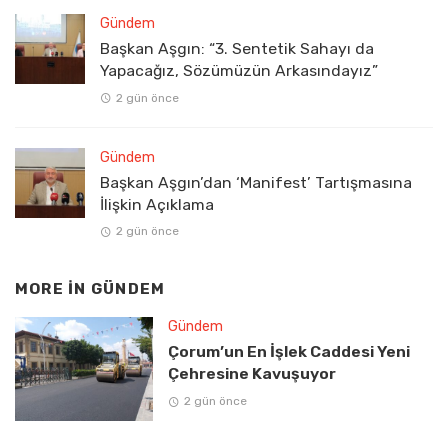
Gündem
Başkan Aşgın: “3. Sentetik Sahayı da
Yapacağız, Sözümüzün Arkasındayız”
2 gün önce
Gündem
Başkan Aşgın’dan ‘Manifest’ Tartışmasına
İlişkin Açıklama
2 gün önce
MORE IN
GÜNDEM
Gündem
Çorum’un En İşlek Caddesi Yeni
Çehresine Kavuşuyor
2 gün önce