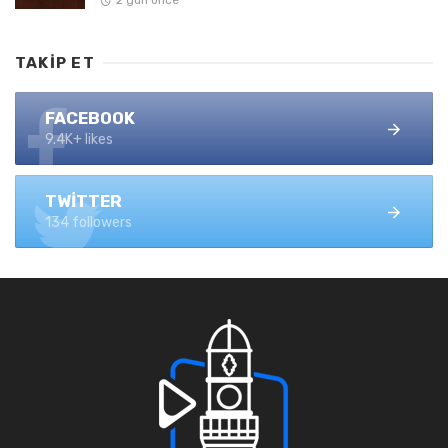
2 gün önce
TAKIP ET
FACEBOOK
9.4K+ likes
TWITTER
134 followers