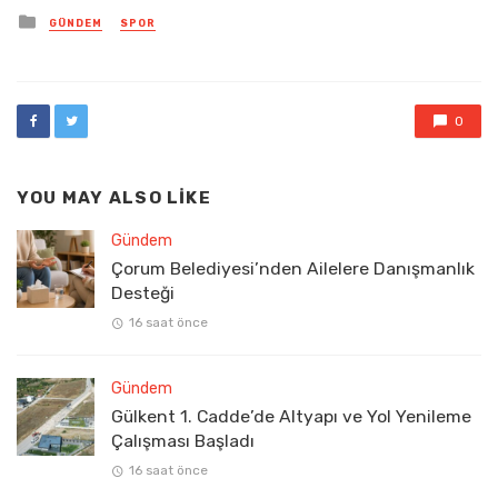
Posted
GÜNDEM
SPOR
in
0
YOU MAY ALSO LIKE
Gündem
Çorum Belediyesi’nden Ailelere Danışmanlık
Desteği
16 saat önce
Gündem
Gülkent 1. Cadde’de Altyapı ve Yol Yenileme
Çalışması Başladı
16 saat önce