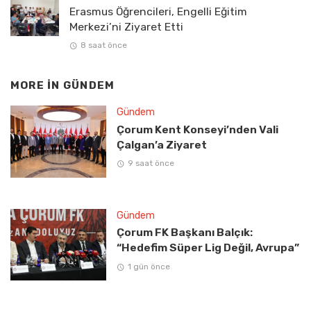
Erasmus Öğrencileri, Engelli Eğitim
Merkezi’ni Ziyaret Etti
8 saat önce
MORE IN
GÜNDEM
Gündem
Çorum Kent Konseyi’nden Vali
Çalgan’a Ziyaret
9 saat önce
Gündem
Çorum FK Başkanı Balçık:
“Hedefim Süper Lig Değil, Avrupa”
1 gün önce