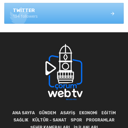
TWITTER
134 followers
ANA SAYFA
GÜNDEM
ASAYIŞ
EKONOMI
EĞITIM
SAĞLIK
KÜLTÜR – SANAT
SPOR
PROGRAMLAR
ŞEHIR KAMERALARI
İŞ İLANLARI