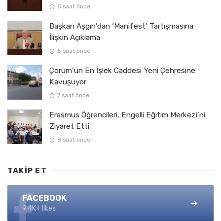
5 saat önce
Başkan Aşgın’dan ‘Manifest’ Tartışmasına
İlişkin Açıklama
5 saat önce
Çorum’un En İşlek Caddesi Yeni Çehresine
Kavuşuyor
7 saat önce
Erasmus Öğrencileri, Engelli Eğitim Merkezi’ni
Ziyaret Etti
8 saat önce
TAKIP ET
FACEBOOK
9.4K+ likes