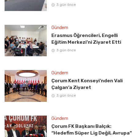
3 gün önce
Gündem
Erasmus Öğrencileri, Engelli
Eğitim Merkezi’ni Ziyaret Etti
3 gün önce
Gündem
Çorum Kent Konseyi’nden Vali
Çalgan’a Ziyaret
3 gün önce
Gündem
Çorum FK Başkanı Balçık:
“Hedefim Süper Lig Değil, Avrupa”