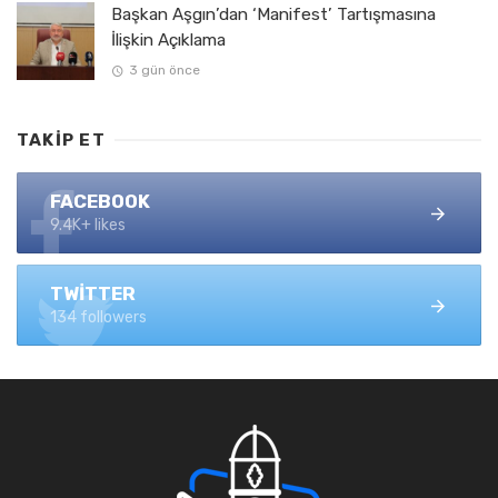
Başkan Aşgın’dan ‘Manifest’ Tartışmasına
İlişkin Açıklama
3 gün önce
TAKIP ET
FACEBOOK
9.4K+ likes
TWITTER
134 followers