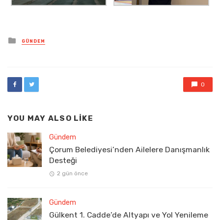
Posted
GÜNDEM
in
0
YOU MAY ALSO LIKE
Gündem
Çorum Belediyesi’nden Ailelere Danışmanlık
Desteği
2 gün önce
Gündem
Gülkent 1. Cadde’de Altyapı ve Yol Yenileme