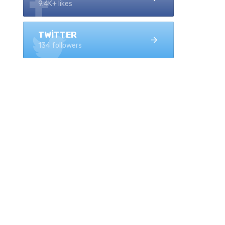
9.4K+ likes
TWITTER
134 followers