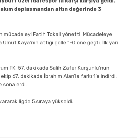
urt Özel İdarespor’la karşı karşıya geldi.
 takım deplasmandan altın değerinde 3
ücadeleyi Fatih Tokail yönetti. Mücadeleye
 Umut Kaya’nın attığı golle 1-0 öne geçti. İlk yarı
orum FK, 57. dakikada Salih Zafer Kurşunlu’nun
ekip 67. dakikada İbrahim Alan’la farkı 1’e indirdi.
 sona erdi.
ararak ligde 5.sıraya yükseldi.