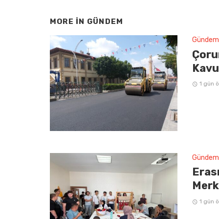
MORE IN
GÜNDEM
Gündem
Çoru
Kavu
1 gün 
Gündem
Erasm
Merke
1 gün 