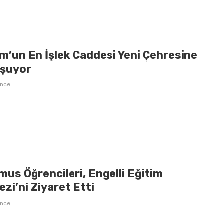
m’un En İşlek Caddesi Yeni Çehresine
şuyor
önce
us Öğrencileri, Engelli Eğitim
zi’ni Ziyaret Etti
önce