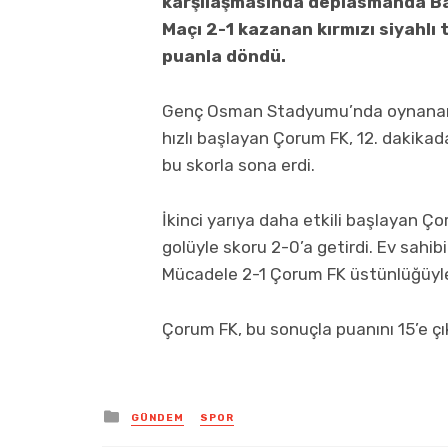
karşılaşmasında deplasmanda Bayb
Maçı 2-1 kazanan kırmızı siyahlı
puanla döndü.
Genç Osman Stadyumu’nda oynanan m
hızlı başlayan Çorum FK, 12. dakikada
bu skorla sona erdi.
İkinci yarıya daha etkili başlayan Ç
golüyle skoru 2-0’a getirdi. Ev sahibi 
Mücadele 2-1 Çorum FK üstünlüğüyle
Çorum FK, bu sonuçla puanını 15’e çık
Posted
GÜNDEM
SPOR
in