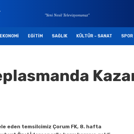
"Yeni Nesil Televizyonunuz"
EKONOMI
EĞITIM
SAĞLIK
KÜLTÜR – SANAT
SPOR
eplasmanda Kaza
ele eden temsilcimiz Çorum FK, 8. hafta