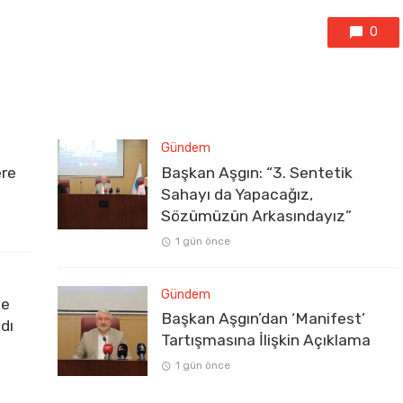
0
Gündem
ere
Başkan Aşgın: “3. Sentetik
Sahayı da Yapacağız,
Sözümüzün Arkasındayız”
1 gün önce
Gündem
ve
Başkan Aşgın’dan ‘Manifest’
dı
Tartışmasına İlişkin Açıklama
1 gün önce