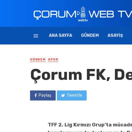
ANA SAYFA
GÜNDEM
ASAYIŞ
GÜNDEM
SPOR
Çorum FK, D
Paylaş
Tweetle
TFF 2. Lig Kırmızı Grup’ta mücad