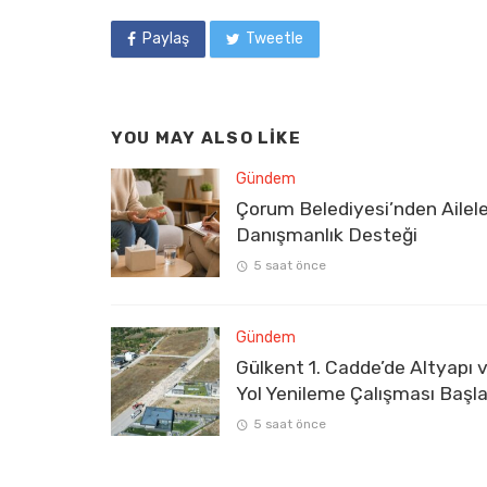
Paylaş
Tweetle
YOU MAY ALSO LIKE
Gündem
Çorum Belediyesi’nden Ailel
Danışmanlık Desteği
5 saat önce
Gündem
Gülkent 1. Cadde’de Altyapı 
Yol Yenileme Çalışması Başla
5 saat önce