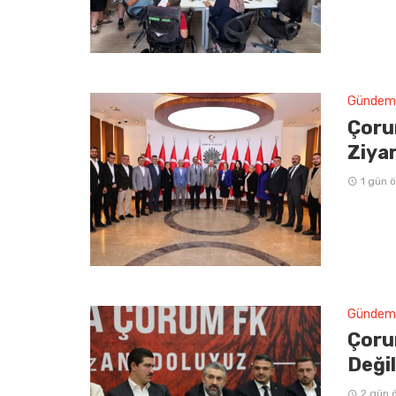
Gündem
Çoru
Ziya
1 gün 
Gündem
Çoru
Deği
2 gün 