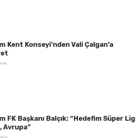
m Kent Konseyi’nden Vali Çalgan’a
ret
önce
m FK Başkanı Balçık: “Hedefim Süper Lig
l, Avrupa”
önce