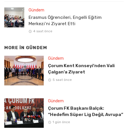
Gündem
Erasmus Öğrencileri, Engelli Eğitim
Merkezi’ni Ziyaret Etti
4 saat önce
MORE IN
GÜNDEM
Gündem
Çorum Kent Konseyi’nden Vali
Çalgan’a Ziyaret
5 saat önce
Gündem
Çorum FK Başkanı Balçık:
“Hedefim Süper Lig Değil, Avrupa”
1 gün önce