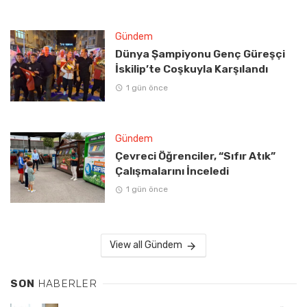
Gündem
Dünya Şampiyonu Genç Güreşçi
İskilip’te Coşkuyla Karşılandı
1 gün önce
Gündem
Çevreci Öğrenciler, “Sıfır Atık”
Çalışmalarını İnceledi
1 gün önce
View all Gündem
SON
HABERLER