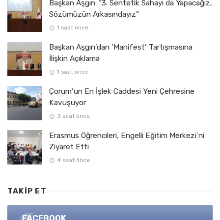
Başkan Aşgın: “3. Sentetik Sahayı da Yapacağız,
Sözümüzün Arkasındayız”
1 saat önce
Başkan Aşgın’dan ‘Manifest’ Tartışmasına
İlişkin Açıklama
1 saat önce
Çorum’un En İşlek Caddesi Yeni Çehresine
Kavuşuyor
3 saat önce
Erasmus Öğrencileri, Engelli Eğitim Merkezi’ni
Ziyaret Etti
4 saat önce
TAKIP ET
FACEBOOK