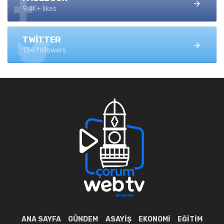
9.4K+ likes
TWITTER
134 followers
ANA SAYFA
GÜNDEM
ASAYIŞ
EKONOMI
EĞITIM