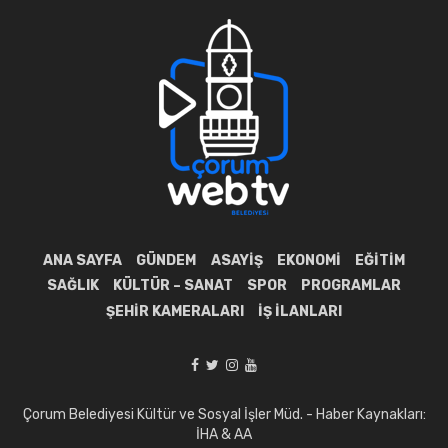
ANA SAYFA
GÜNDEM
ASAYIŞ
EKONOMI
EĞITIM
SAĞLIK
KÜLTÜR – SANAT
SPOR
PROGRAMLAR
ŞEHIR KAMERALARI
İŞ İLANLARI
Çorum Belediyesi Kültür ve Sosyal İşler Müd. - Haber Kaynakları:
İHA & AA