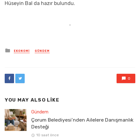
Hüseyin Bal da hazır bulundu.
Posted
EKONOMI
GÜNDEM
in
0
YOU MAY ALSO LIKE
Gündem
Çorum Belediyesi’nden Ailelere Danışmanlık
Desteği
10 saat önce