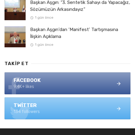
Başkan Aşgın: “3. Sentetik Sahayı da Yapacağız,
Sözümüzün Arkasındayız”
1 gün önce
Başkan Aşgın’dan ‘Manifest’ Tartışmasına
İlişkin Açıklama
1 gün önce
TAKIP ET
FACEBOOK
9.4K+ likes
TWITTER
134 followers