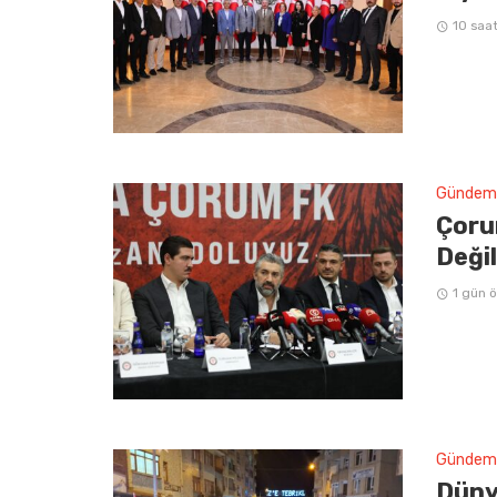
10 saa
Gündem
Çoru
Deği
1 gün 
Gündem
Düny