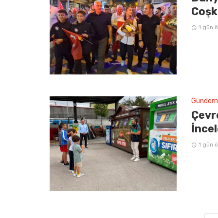
Coşk
1 gün 
Gündem
Çevre
İncel
1 gün 