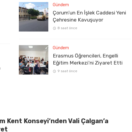
Gündem
Çorum’un En İşlek Caddesi Yeni
Çehresine Kavuşuyor
8 saat önce
Gündem
Erasmus Öğrencileri, Engelli
Eğitim Merkezi’ni Ziyaret Etti
a
9 saat önce
m Kent Konseyi’nden Vali Çalgan’a
ret