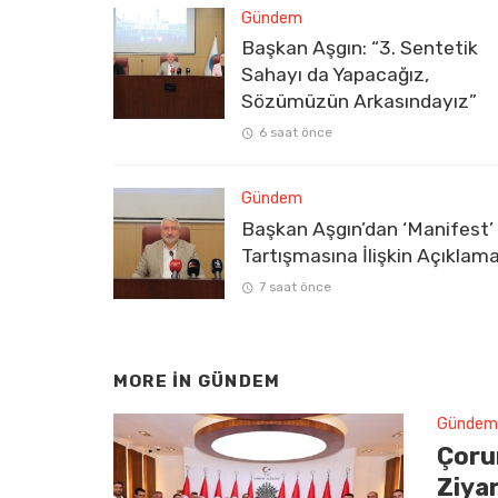
Gündem
Başkan Aşgın: “3. Sentetik
Sahayı da Yapacağız,
Sözümüzün Arkasındayız”
6 saat önce
Gündem
Başkan Aşgın’dan ‘Manifest’
Tartışmasına İlişkin Açıklam
7 saat önce
MORE IN
GÜNDEM
Gündem
Çoru
Ziya