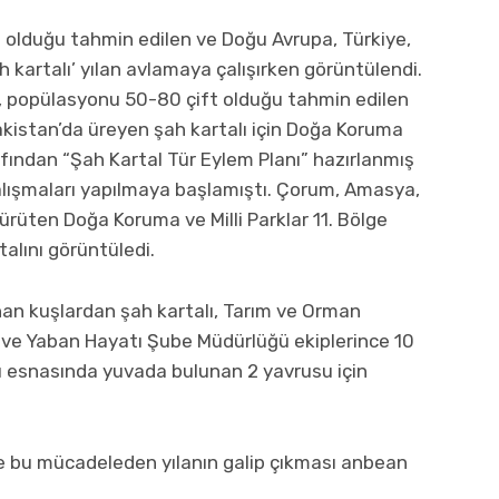
 olduğu tahmin edilen ve Doğu Avrupa, Türkiye,
kartalı’ yılan avlamaya çalışırken görüntülendi.
n, popülasyonu 50-80 çift olduğu tahmin edilen
kistan’da üreyen şah kartalı için Doğa Koruma
afından “Şah Kartal Tür Eylem Planı” hazırlanmış
alışmaları yapılmaya başlamıştı. Çorum, Amasya,
rüten Doğa Koruma ve Milli Parklar 11. Bölge
alını görüntüledi.
unan kuşlardan şah kartalı, Tarım ve Orman
k ve Yaban Hayatı Şube Müdürlüğü ekiplerince 10
rı esnasında yuvada bulunan 2 yavrusu için
 ve bu mücadeleden yılanın galip çıkması anbean