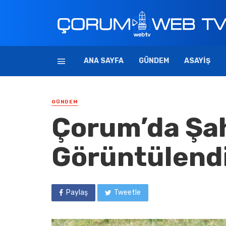
ANA SAYFA
GÜNDEM
ASAYIŞ
GÜNDEM
Çorum’da Şah 
Görüntülend
Paylaş
Tweetle