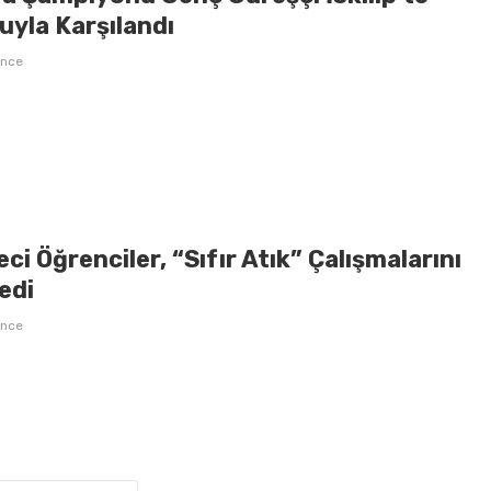
uyla Karşılandı
önce
ci Öğrenciler, “Sıfır Atık” Çalışmalarını
edi
önce