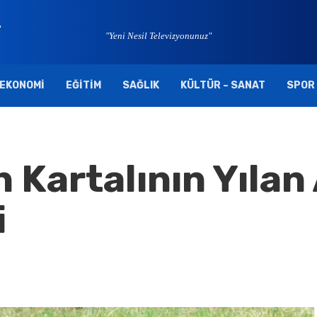
"Yeni Nesil Televizyonunuz"
EKONOMI
EĞITIM
SAĞLIK
KÜLTÜR – SANAT
SPOR
Kartalının Yılan 
i