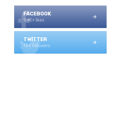
FACEBOOK
9.4K+ likes
TWITTER
134 followers