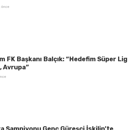
t önce
m FK Başkanı Balçık: “Hedefim Süper Lig
l, Avrupa”
önce
a Şampiyonu Genç Güreşçi İskilip’te