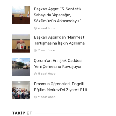
Başkan Aşgın: “3. Sentetik
Sahayı da Yapacağız,
Sözümüzün Arkasındayız”
6 saat önce
Başkan Aşgın’dan ‘Manifest’
Tartışmasına İlişkin Açıklama
7 saat önce
Çorum’un En İşlek Caddesi
Yeni Çehresine Kavuşuyor
8 saat önce
Erasmus Öğrencileri, Engelli
Eğitim Merkezi’ni Ziyaret Etti
9 saat önce
TAKIP ET