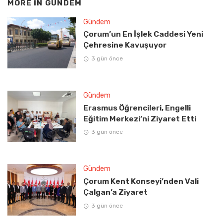
MORE IN
GÜNDEM
Gündem
Çorum’un En İşlek Caddesi Yeni
Çehresine Kavuşuyor
3 gün önce
Gündem
Erasmus Öğrencileri, Engelli
Eğitim Merkezi’ni Ziyaret Etti
3 gün önce
Gündem
Çorum Kent Konseyi’nden Vali
Çalgan’a Ziyaret
3 gün önce