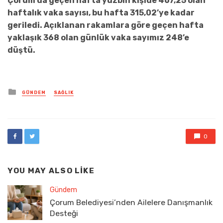
Çorum’da geçen hafta yüzbin kişide 467,25 olan
haftalık vaka sayısı, bu hafta 315,02’ye kadar
geriledi. Açıklanan rakamlara göre geçen hafta
yaklaşık 368 olan günlük vaka sayımız 248’e
düştü.
Posted
GÜNDEM
SAĞLIK
in
0
YOU MAY ALSO LIKE
Gündem
Çorum Belediyesi’nden Ailelere Danışmanlık
Desteği