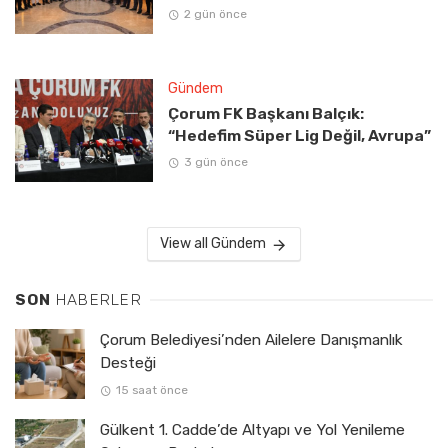
2 gün önce
Gündem
Çorum FK Başkanı Balçık:
“Hedefim Süper Lig Değil, Avrupa”
3 gün önce
View all Gündem
SON
HABERLER
Çorum Belediyesi’nden Ailelere Danışmanlık
Desteği
15 saat önce
Gülkent 1. Cadde’de Altyapı ve Yol Yenileme