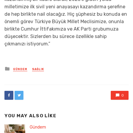
milletimize ilk sivil yeni anayasayı kazandırma şerefine
de hep birlikte nail olacağız. Hiç şüphesiz bu konuda en
önemli görev Türkiye Büyük Millet Meclisimize, onunla
birlikte Cumhur İttifakımıza ve AK Parti grubumuza
düşecektir. Sizlerden bu sürece özellikle sahip
çıkmanızı istiyorum.”
Posted
GÜNDEM
SAĞLIK
in
0
YOU MAY ALSO LIKE
Gündem