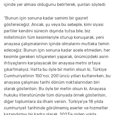
içinde yer alması olduğunu belirterek, şunları söyledi:
“Bunun için sonuna kadar samimi bir gayret
göstereceğiz. Ancak, şu veya bu sebeple, kimi siyasi
partiler kendini sürecin dışında tutsa bile, biz
milletimizin tüm kesimleriyle oturup konuşarak, yeni
anayasa çalışmalarının içinde olmalarını mutlaka temin
edeceğiz. Bunun için sonuna kadar acele etmeden, her
kesimle gereken istişareleri yaparak, önümüzdeki asrın
ihtiyaçlarını karşılayacak bir anayasa metni ortaya
çıkartmalıyız. Hatta bu öyle bir metin olsun ki, Türkiye
Cumhuriyetinin 150’nci, 200’üncü yılları kutlanırken, bu
anayasa çalışması tarihi dönüm noktalarından biri
olarak gösterilsin. Bu öyle bir metin olsun ki, Anayasa
hukuku literatüründe tüm dünyada örnek gösterilsin,
diğer toplumlara da ilham versin. Türkiye’ye 18 yılda
cumhuriyet tarihinde görülmemiş eserler ve hizmetler
kazandırmış bir kadro olarak, 2023’e giden yolda