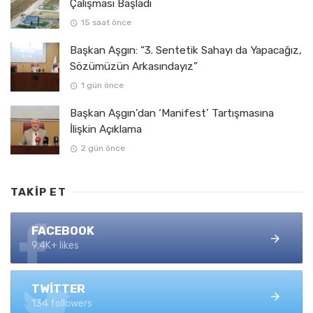
Çalışması Başladı
15 saat önce
Başkan Aşgın: “3. Sentetik Sahayı da Yapacağız,
Sözümüzün Arkasındayız”
1 gün önce
Başkan Aşgın’dan ‘Manifest’ Tartışmasına
İlişkin Açıklama
2 gün önce
TAKIP ET
FACEBOOK
9.4K+ likes
TWITTER
134 followers