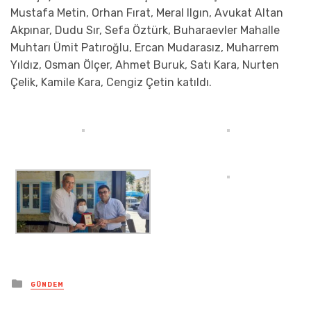
Mustafa Metin, Orhan Fırat, Meral Ilgın, Avukat Altan
Akpınar, Dudu Sır, Sefa Öztürk, Buharaevler Mahalle
Muhtarı Ümit Patıroğlu, Ercan Mudarasız, Muharrem
Yıldız, Osman Ölçer, Ahmet Buruk, Satı Kara, Nurten
Çelik, Kamile Kara, Cengiz Çetin katıldı.
Posted
GÜNDEM
in