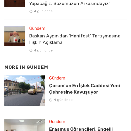
Yapacağız, Sözümüzün Arkasındayız”
4 gün önce
Gündem
Başkan Aşgın’dan ‘Manifest’ Tartışmasına
İlişkin Açıklama
4 gün önce
MORE IN
GÜNDEM
Gündem
Çorum’un En İşlek Caddesi Yeni
Çehresine Kavuşuyor
4 gün önce
Gündem
Erasmus Öğrencileri, Engelli