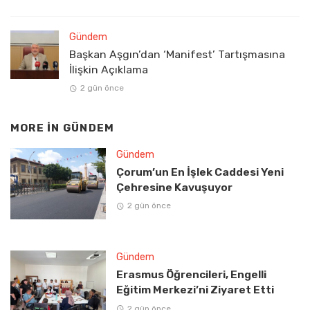
Gündem
Başkan Aşgın’dan ‘Manifest’ Tartışmasına
İlişkin Açıklama
2 gün önce
MORE IN
GÜNDEM
Gündem
Çorum’un En İşlek Caddesi Yeni
Çehresine Kavuşuyor
2 gün önce
Gündem
Erasmus Öğrencileri, Engelli
Eğitim Merkezi’ni Ziyaret Etti
2 gün önce