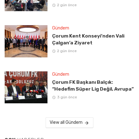
2 gün önce
Gündem
Çorum Kent Konseyi’nden Vali
Çalgan’a Ziyaret
2 gün önce
Gündem
Çorum FK Başkanı Balçık:
“Hedefim Süper Lig Değil, Avrupa”
3 gün önce
View all Gündem