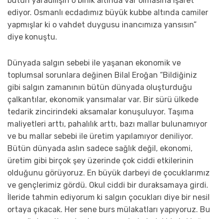
bütün yaradılışın o birlik altında var olmasına işaret
ediyor. Osmanlı ecdadımız büyük kubbe altında camiler
yapmışlar ki o vahdet duygusu inancımıza yansısın”
diye konuştu.
Dünyada salgın sebebi ile yaşanan ekonomik ve
toplumsal sorunlara değinen Bilal Eroğan “Bildiğiniz
gibi salgın zamanının bütün dünyada oluşturduğu
çalkantılar, ekonomik yansımalar var. Bir sürü ülkede
tedarik zincirindeki aksamalar konuşuluyor. Taşıma
maliyetleri arttı, pahalılık arttı, bazı mallar bulunamıyor
ve bu mallar sebebi ile üretim yapılamıyor deniliyor.
Bütün dünyada aslın sadece sağlık değil, ekonomi,
üretim gibi birçok şey üzerinde çok ciddi etkilerinin
olduğunu görüyoruz. En büyük darbeyi de çocuklarımız
ve gençlerimiz gördü. Okul ciddi bir duraksamaya girdi.
İleride tahmin ediyorum ki salgın çocukları diye bir nesil
ortaya çıkacak. Her sene burs mülakatları yapıyoruz. Bu