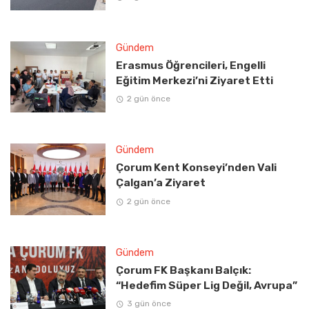
Gündem
Erasmus Öğrencileri, Engelli
Eğitim Merkezi’ni Ziyaret Etti
2 gün önce
Gündem
Çorum Kent Konseyi’nden Vali
Çalgan’a Ziyaret
2 gün önce
Gündem
Çorum FK Başkanı Balçık:
“Hedefim Süper Lig Değil, Avrupa”
3 gün önce