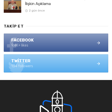
İlişkin Açıklama
2 gün önce
TAKIP ET
FACEBOOK
9.4K+ likes
TWITTER
134 followers