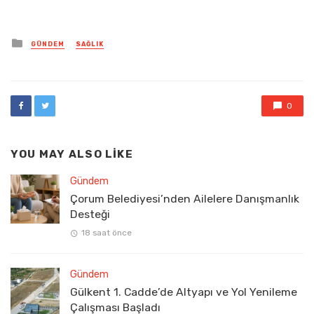
Posted
GÜNDEM
SAĞLIK
in
0
YOU MAY ALSO LIKE
Gündem
Çorum Belediyesi’nden Ailelere Danışmanlık
Desteği
18 saat önce
Gündem
Gülkent 1. Cadde’de Altyapı ve Yol Yenileme
Çalışması Başladı