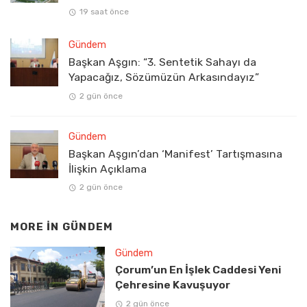
19 saat önce
Gündem
Başkan Aşgın: “3. Sentetik Sahayı da
Yapacağız, Sözümüzün Arkasındayız”
2 gün önce
Gündem
Başkan Aşgın’dan ‘Manifest’ Tartışmasına
İlişkin Açıklama
2 gün önce
MORE IN
GÜNDEM
Gündem
Çorum’un En İşlek Caddesi Yeni
Çehresine Kavuşuyor
2 gün önce