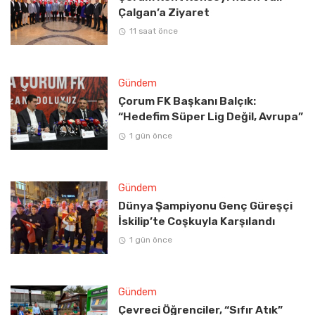
Çalgan’a Ziyaret
11 saat önce
Gündem
Çorum FK Başkanı Balçık:
“Hedefim Süper Lig Değil, Avrupa”
1 gün önce
Gündem
Dünya Şampiyonu Genç Güreşçi
İskilip’te Coşkuyla Karşılandı
1 gün önce
Gündem
Çevreci Öğrenciler, “Sıfır Atık”