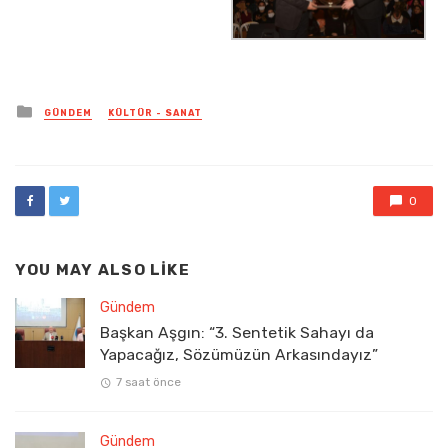
Posted
GÜNDEM
KÜLTÜR - SANAT
in
0
YOU MAY ALSO LIKE
Gündem
Başkan Aşgın: “3. Sentetik Sahayı da
Yapacağız, Sözümüzün Arkasındayız”
7 saat önce
Gündem