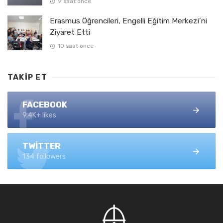
9 saat önce
Erasmus Öğrencileri, Engelli Eğitim Merkezi’ni
Ziyaret Etti
10 saat önce
TAKIP ET
FACEBOOK
9.4K+ likes
TWITTER
134 followers