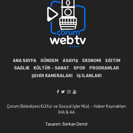
ANA SAYFA
GÜNDEM
ASAYIŞ
EKONOMI
EĞITIM
SAĞLIK
KÜLTÜR – SANAT
SPOR
PROGRAMLAR
ŞEHIR KAMERALARI
İŞ İLANLARI
Çorum Belediyesi Kültür ve Sosyal İşler Müd. - Haber Kaynakları:
İHA & AA
Tasarım: Serkan Demir