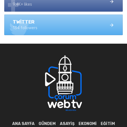
9.4K+ likes
TWITTER
134 followers
ANA SAYFA
GÜNDEM
ASAYIŞ
EKONOMI
EĞITIM