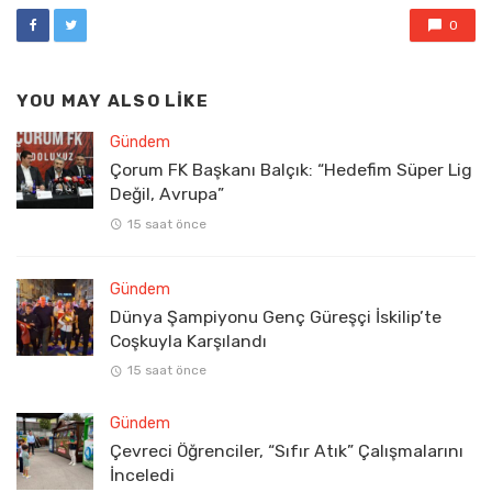
0
YOU MAY ALSO LIKE
Gündem
Çorum FK Başkanı Balçık: “Hedefim Süper Lig
Değil, Avrupa”
15 saat önce
Gündem
Dünya Şampiyonu Genç Güreşçi İskilip’te
Coşkuyla Karşılandı
15 saat önce
Gündem
Çevreci Öğrenciler, “Sıfır Atık” Çalışmalarını
İnceledi