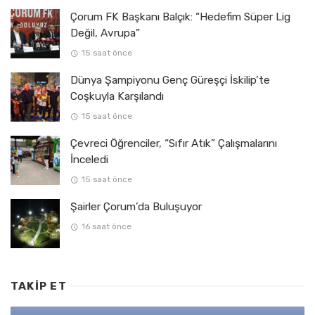
Çorum FK Başkanı Balçık: “Hedefim Süper Lig
Değil, Avrupa”
15 saat önce
Dünya Şampiyonu Genç Güreşçi İskilip’te
Coşkuyla Karşılandı
15 saat önce
Çevreci Öğrenciler, “Sıfır Atık” Çalışmalarını
İnceledi
15 saat önce
Şairler Çorum’da Buluşuyor
16 saat önce
TAKIP ET