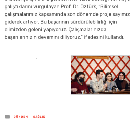
çalıştıklarını vurgulayan Prof. Dr. Öztürk, “Bilimsel
çalışmalarımız kapsamında son dönemde proje sayımız
giderek artıyor. Bu başarının sürdürülebilirliği için
elimizden geleni yapıyoruz. Çalışmalarınızda
başarılarınızın devamını diliyoruz.” ifadesini kullandı.
Posted
GÜNDEM
SAĞLIK
in