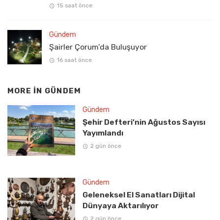
15 saat önce
Gündem
Şairler Çorum’da Buluşuyor
16 saat önce
MORE IN
GÜNDEM
Gündem
Şehir Defteri’nin Ağustos Sayısı
Yayımlandı
2 gün önce
Gündem
Geleneksel El Sanatları Dijital
Dünyaya Aktarılıyor
2 gün önce