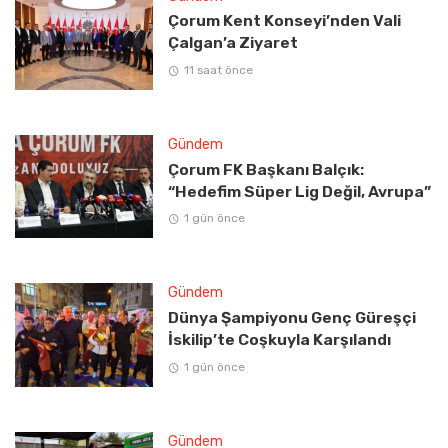
Çorum Kent Konseyi’nden Vali
Çalgan’a Ziyaret
11 saat önce
Gündem
Çorum FK Başkanı Balçık:
“Hedefim Süper Lig Değil, Avrupa”
1 gün önce
Gündem
Dünya Şampiyonu Genç Güreşçi
İskilip’te Coşkuyla Karşılandı
1 gün önce
Gündem