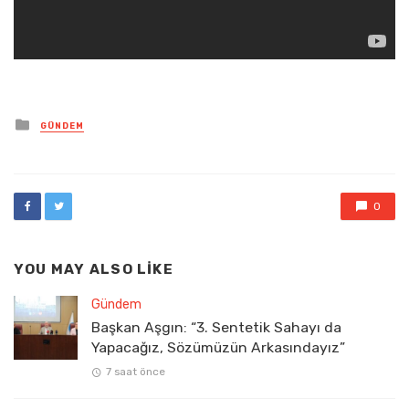
Posted
GÜNDEM
in
0
YOU MAY ALSO LIKE
Gündem
Başkan Aşgın: “3. Sentetik Sahayı da
Yapacağız, Sözümüzün Arkasındayız”
7 saat önce