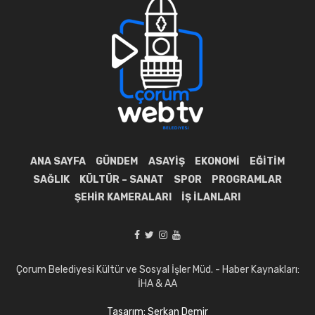
ANA SAYFA
GÜNDEM
ASAYIŞ
EKONOMI
EĞITIM
SAĞLIK
KÜLTÜR – SANAT
SPOR
PROGRAMLAR
ŞEHIR KAMERALARI
İŞ İLANLARI
Çorum Belediyesi Kültür ve Sosyal İşler Müd. - Haber Kaynakları:
İHA & AA
Tasarım: Serkan Demir