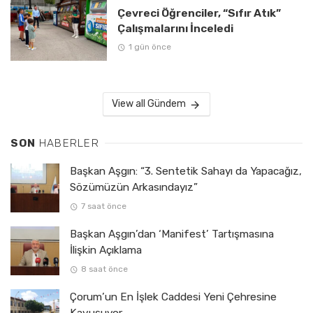
Çevreci Öğrenciler, “Sıfır Atık”
Çalışmalarını İnceledi
1 gün önce
View all Gündem
SON
HABERLER
Başkan Aşgın: “3. Sentetik Sahayı da Yapacağız,
Sözümüzün Arkasındayız”
7 saat önce
Başkan Aşgın’dan ‘Manifest’ Tartışmasına
İlişkin Açıklama
8 saat önce
Çorum’un En İşlek Caddesi Yeni Çehresine