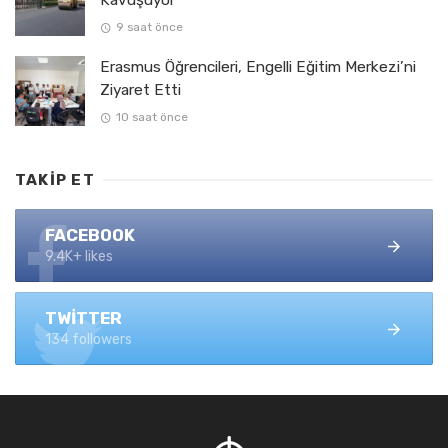
Kavuşuyor
9 saat önce
Erasmus Öğrencileri, Engelli Eğitim Merkezi’ni
Ziyaret Etti
10 saat önce
TAKIP ET
FACEBOOK
9.4K+ likes
TWITTER
134 followers